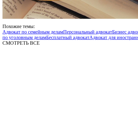
Похожие темы:
Адвокат по семейным делам
Персональный адвокат
Бизнес адво
по уголовным делам
Бесплатный адвокат
Адвокат для иностран
СМОТРЕТЬ ВСЕ