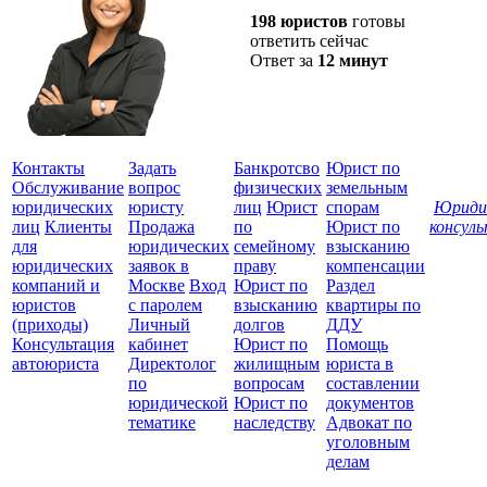
198 юристов
готовы
ответить сейчас
Ответ за
12 минут
Контакты
Задать
Банкротсво
Юрист по
Обслуживание
вопрос
физических
земельным
юридических
юристу
лиц
Юрист
спорам
Юриди
лиц
Клиенты
Продажа
по
Юрист по
консул
для
юридических
семейному
взысканию
Все
юридических
заявок в
праву
компенсации
защ
компаний и
Москве
Вход
Юрист по
Раздел
юристов
с паролем
взысканию
квартиры по
(приходы)
Личный
долгов
ДДУ
Консультация
кабинет
Юрист по
Помощь
автоюриста
Директолог
жилищным
юриста в
по
вопросам
составлении
юридической
Юрист по
документов
тематике
наследству
Адвокат по
уголовным
делам