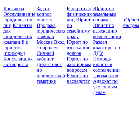
Контакты
Задать
Банкротсво
Юрист по
Обслуживание
вопрос
физических
земельным
юридических
юристу
лиц
Юрист
спорам
Юриди
лиц
Клиенты
Продажа
по
Юрист по
консул
для
юридических
семейному
взысканию
Все
юридических
заявок в
праву
компенсации
защ
компаний и
Москве
Вход
Юрист по
Раздел
юристов
с паролем
взысканию
квартиры по
(приходы)
Личный
долгов
ДДУ
Консультация
кабинет
Юрист по
Помощь
автоюриста
Директолог
жилищным
юриста в
по
вопросам
составлении
юридической
Юрист по
документов
тематике
наследству
Адвокат по
уголовным
делам