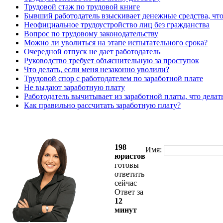
Трудовой стаж по трудовой книге
Бывший работодатель взыскивает денежные средства, что
Неофициальное трудоустройство лиц без гражданства
Вопрос по трудовому законодательству
Можно ли уволиться на этапе испытательного срока?
Очередной отпуск не дает работодатель
Руководство требует объяснительную за проступок
Что делать, если меня незаконно уволили?
Трудовой спор с работодателем по заработной плате
Не выдают заработную плату
Работодатель вычитывает из заработной платы, что делат
Как правильно рассчитать заработную плату?
198
Имя:
юристов
готовы
ответить
сейчас
Ответ за
12
минут