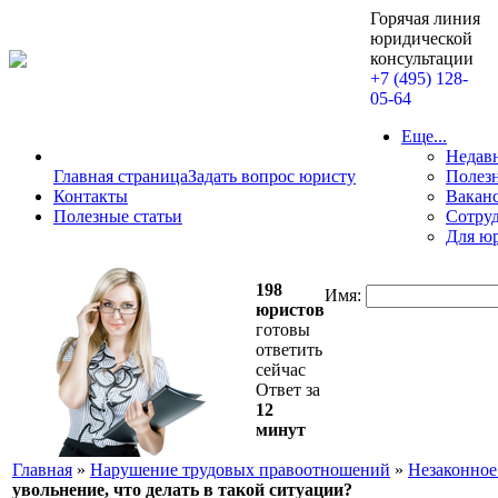
Горячая линия
юридической
консультации
+7 (495) 128-
05-64
Еще...
Недав
Главная страница
Задать вопрос юристу
Полезн
Контакты
Вакан
Полезные статьи
Сотру
Для ю
198
Имя:
юристов
готовы
ответить
сейчас
Ответ за
12
минут
Главная
»
Нарушение трудовых правоотношений
»
Незаконное
увольнение, что делать в такой ситуации?