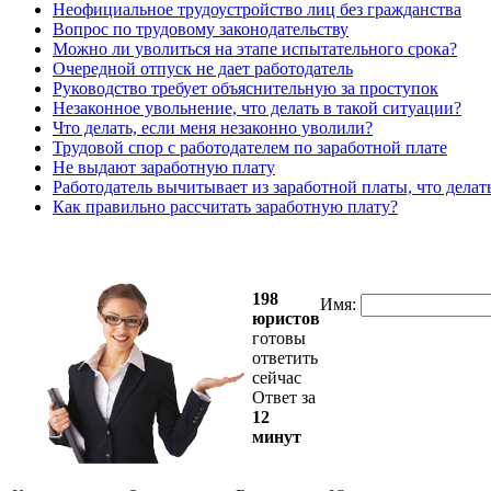
Неофициальное трудоустройство лиц без гражданства
Вопрос по трудовому законодательству
Можно ли уволиться на этапе испытательного срока?
Очередной отпуск не дает работодатель
Руководство требует объяснительную за проступок
Незаконное увольнение, что делать в такой ситуации?
Что делать, если меня незаконно уволили?
Трудовой спор с работодателем по заработной плате
Не выдают заработную плату
Работодатель вычитывает из заработной платы, что делат
Как правильно рассчитать заработную плату?
198
Имя:
юристов
готовы
ответить
сейчас
Ответ за
12
минут