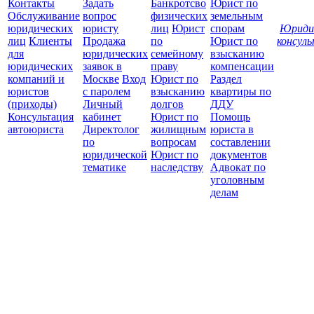
Контакты
Задать
Банкротсво
Юрист по
Обслуживание
вопрос
физических
земельным
юридических
юристу
лиц
Юрист
спорам
Юриди
лиц
Клиенты
Продажа
по
Юрист по
консул
для
юридических
семейному
взысканию
Все
юридических
заявок в
праву
компенсации
защ
компаний и
Москве
Вход
Юрист по
Раздел
юристов
с паролем
взысканию
квартиры по
(приходы)
Личный
долгов
ДДУ
Консультация
кабинет
Юрист по
Помощь
автоюриста
Директолог
жилищным
юриста в
по
вопросам
составлении
юридической
Юрист по
документов
тематике
наследству
Адвокат по
уголовным
делам