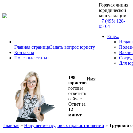
Горячая линия
юридической
консультации
+7 (495) 128-
05-64
Еще...
Недав
Главная страница
Задать вопрос юристу
Полезн
Контакты
Вакан
Полезные статьи
Сотру
Для ю
198
Имя:
юристов
готовы
ответить
сейчас
Ответ за
12
минут
Главная
»
Нарушение трудовых правоотношений
»
Трудовой с