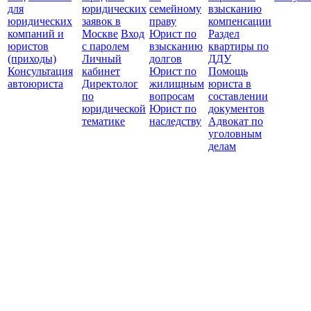
для
юридических
семейному
взысканию
Все
юридических
заявок в
праву
компенсации
защ
компаний и
Москве
Вход
Юрист по
Раздел
юристов
с паролем
взысканию
квартиры по
(приходы)
Личный
долгов
ДДУ
Консультация
кабинет
Юрист по
Помощь
автоюриста
Директолог
жилищным
юриста в
по
вопросам
составлении
юридической
Юрист по
документов
тематике
наследству
Адвокат по
уголовным
делам