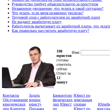
Руководство требует объяснительную за проступок
Незаконное увольнение, что делать в такой ситуации?
Что делать, если меня незаконно уволили?
Трудовой спор с работодателем по заработной плате
Не выдают заработную плату
Работодатель вычитывает из заработной платы, что делат
Как правильно рассчитать заработную плату?
198
Имя:
юристов
готовы
ответить
сейчас
Ответ за
12
минут
Контакты
Задать
Банкротсво
Юрист по
Обслуживание
вопрос
физических
земельным
юридических
юристу
лиц
Юрист
спорам
Юриди
лиц
Клиенты
Продажа
по
Юрист по
консул