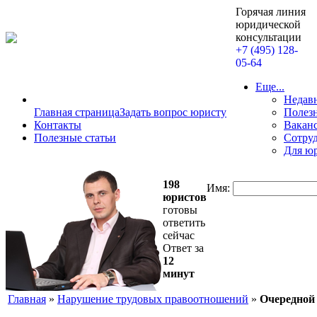
Горячая линия
юридической
консультации
+7 (495) 128-
05-64
Еще...
Недав
Главная страница
Задать вопрос юристу
Полезн
Контакты
Вакан
Полезные статьи
Сотру
Для ю
198
Имя:
юристов
готовы
ответить
сейчас
Ответ за
12
минут
Главная
»
Нарушение трудовых правоотношений
»
Очередной 