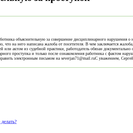
 работника объяснительную за совершение дисциплинарного нарушения о
ло, что на него написана жалоба от посетителя. В чем заключается жалоб
ьей или актом из судебной практики, работодатель обязан документальн
рного проступка и только после ознакомления работника с фактом наруш
править электронным письмом на severjan71@mail.ruС уважением, Серге
 делать?