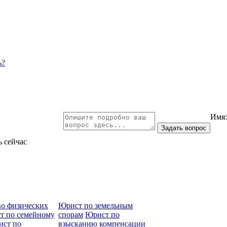
ь?
Имя
ь сейчас
во физических
Юрист по земельным
т по семейному
спорам
Юрист по
ст по
взысканию компенсации