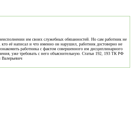
 неисполнении им своих служебных обязанностей. Но сам работник не
а, кто её написал и что именно он нарушил, работник достоверно не
о ознакомить работника с фактом совершенного им дисциплинарного
ения, уже требовать с него объяснительную. Статьи 192, 193 ТК РФ
й Валерьевич