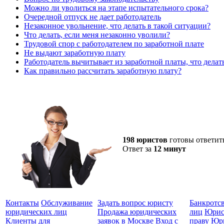
Можно ли уволиться на этапе испытательного срока?
Очередной отпуск не дает работодатель
Незаконное увольнение, что делать в такой ситуации?
Что делать, если меня незаконно уволили?
Трудовой спор с работодателем по заработной плате
Не выдают заработную плату
Работодатель вычитывает из заработной платы, что делат
Как правильно рассчитать заработную плату?
198 юристов
готовы ответит
Ответ за
12 минут
Контакты
Обслуживание
Задать вопрос юристу
Банкротс
юридических лиц
Продажа юридических
лиц
Юрис
Клиенты для
заявок в Москве
Вход с
праву
Юри