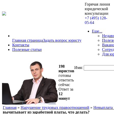
Горячая линия
юридической
консультации
+7 (495) 128-
05-64
Еще...
Недав
Главная страница
Задать вопрос юристу
Полезн
Контакты
Вакан
Полезные статьи
Сотру
Для ю
198
Имя:
юристов
готовы
ответить
сейчас
Ответ за
12
минут
Главная
»
Нарушение трудовых правоотношений
»
Невыплата 
вычитывает из заработной платы, что делать?