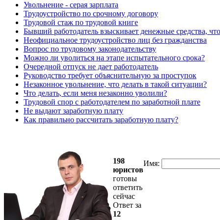
Увольнение - серая зарплата
Трудоустройство по срочному договору
Трудовой стаж по трудовой книге
Бывший работодатель взыскивает денежные средства, что
Неофициальное трудоустройство лиц без гражданства
Вопрос по трудовому законодательству
Можно ли уволиться на этапе испытательного срока?
Очередной отпуск не дает работодатель
Руководство требует объяснительную за проступок
Незаконное увольнение, что делать в такой ситуации?
Что делать, если меня незаконно уволили?
Трудовой спор с работодателем по заработной плате
Не выдают заработную плату
Как правильно рассчитать заработную плату?
198
Имя:
юристов
готовы
ответить
сейчас
Ответ за
12