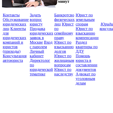
минут
Контакты
Задать
Банкротсво
Юрист по
Обслуживание
вопрос
физических
земельным
юридических
юристу
лиц
Юрист
спорам
Юриди
лиц
Клиенты
Продажа
по
Юрист по
консул
для
юридических
семейному
взысканию
Все
юридических
заявок в
праву
компенсации
защ
компаний и
Москве
Вход
Юрист по
Раздел
юристов
с паролем
взысканию
квартиры по
(приходы)
Личный
долгов
ДДУ
Консультация
кабинет
Юрист по
Помощь
автоюриста
Директолог
жилищным
юриста в
по
вопросам
составлении
юридической
Юрист по
документов
тематике
наследству
Адвокат по
уголовным
делам