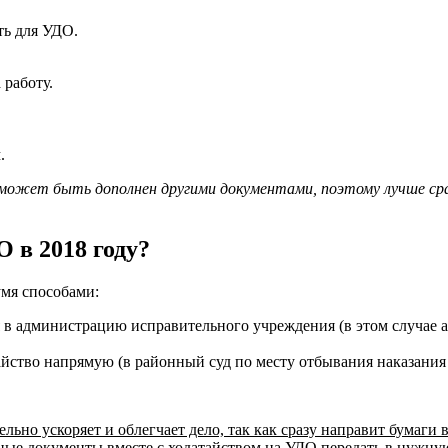
ть для УДО.
 работу.
.
может быть дополнен другими документами, поэтому лучше сра
О в 2018 году?
умя способами:
ся в администрацию исправительного учреждения (в этом случае 
тайство напрямую (в районный суд по месту отбывания наказани
ьно ускоряет и облегчает дело, так как сразу направит бумаги в
анные документы вместе с ходатайством на УДО передать в нужн