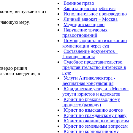
Военное право
Защита прав потребителя
коном, выпускается из
Исполнительное производство
Личный адвокат – Москва
ягчающую меру,
Медицинское право
Нарушение трудовых
правоотношений
Помощь юриста по взысканию
компенсации через суд
Составление документов -
Помощь юриста
Судебное представительство,
представительство интересов в
 твердо решил
суде
льного заведения, в
Услуги Антиколлектора -
Бесплатная консультация
Юридические услуги в Москве:
услуги юристов и адвокатов
Юрист по бракоразводному
процессу (разводу)
Юрист по взысканию долгов
Юрист по гражданскому праву
Юрист по жилищным вопросам
Юрист по земельным вопросам
Юрист по корпоративному