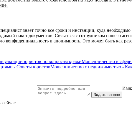
ние.
пециалист знает точно все сроки и инстанции, куда необходимо 
одимый пакет документов. Связаться с сотрудником нашего аге
ю конфиденциальность и анонимность. Это может быть как разов
онсультации юристов по вопросам кражи
Мошенничество в сфере 
ртами - Советы юристов
Мошенничество с недвижимостью - Как 
Имя
ь сейчас