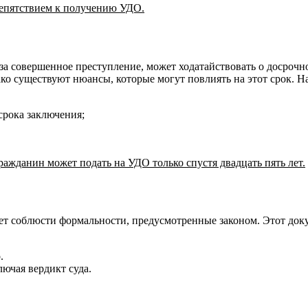
репятствием к получению УДО.
за совершенное преступление, может ходатайствовать о досроч
ко существуют нюансы, которые могут повлиять на этот срок. Н
срока заключения;
ражданин может подать на УДО только спустя двадцать пять лет.
ет соблюсти формальности, предусмотренные законом. Этот док
.
ючая вердикт суда.