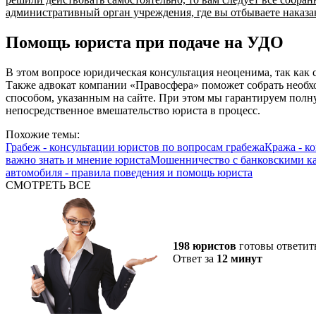
административный орган учреждения, где вы отбываете наказа
Помощь юриста при подаче на УДО
В этом вопросе юридическая консультация неоценима, так как с
Также адвокат компании «Правосфера» поможет собрать необх
способом, указанным на сайте. При этом мы гарантируем полну
непосредственное вмешательство юриста в процесс.
Похожие темы:
Грабеж - консультации юристов по вопросам грабежа
Кража - к
важно знать и мнение юриста
Мошенничество с банковскими ка
автомобиля - правила поведения и помощь юриста
СМОТРЕТЬ ВСЕ
198 юристов
готовы ответит
Ответ за
12 минут