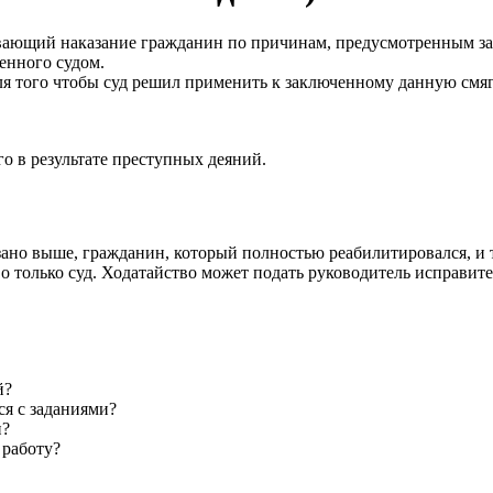
ывающий наказание гражданин по причинам, предусмотренным за
енного судом.
 Для того чтобы суд решил применить к заключенному данную см
о в результате преступных деяний.
зано выше, гражданин, который полностью реабилитировался, и
 только суд. Ходатайство может подать руководитель исправите
й?
ся с заданиями?
и?
 работу?