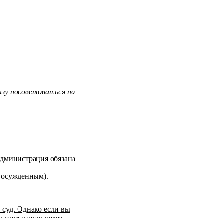
зу посоветоваться по
администрация обязана
я осужденным).
 суд. Однако если вы
ую инстанцию через