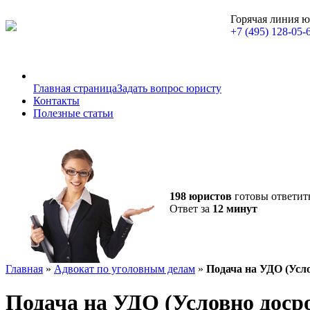
Горячая линия 
+7 (495) 128-05-
Главная страница
Задать вопрос юристу
Контакты
Полезные статьи
198 юристов
готовы ответит
Ответ за
12 минут
Главная
»
Адвокат по уголовным делам
»
Подача на УДО (Усл
Подача на УДО (Условно доср