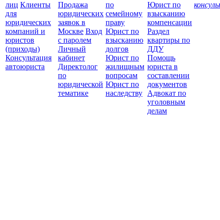
лиц
Клиенты
Продажа
по
Юрист по
консул
для
юридических
семейному
взысканию
Все
юридических
заявок в
праву
компенсации
защ
компаний и
Москве
Вход
Юрист по
Раздел
юристов
с паролем
взысканию
квартиры по
(приходы)
Личный
долгов
ДДУ
Консультация
кабинет
Юрист по
Помощь
автоюриста
Директолог
жилищным
юриста в
по
вопросам
составлении
юридической
Юрист по
документов
тематике
наследству
Адвокат по
уголовным
делам