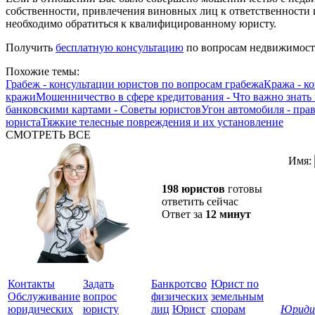
собственности, привлечения виновных лиц к ответственности
необходимо обратиться к квалифицированному юристу.
Получить
бесплатную консультацию
по вопросам недвижимост
Похожие темы:
Грабеж - консультации юристов по вопросам грабежа
Кража - к
кражи
Мошенничество в сфере кредитования - Что важно знать
банковскими картами - Советы юристов
Угон автомобиля - пра
юриста
Тяжкие телесные повреждения и их установление
СМОТРЕТЬ ВСЕ
Имя:
198 юристов
готовы
ответить сейчас
Ответ за
12 минут
Контакты
Задать
Банкротсво
Юрист по
Обслуживание
вопрос
физических
земельным
юридических
юристу
лиц
Юрист
спорам
Юриди