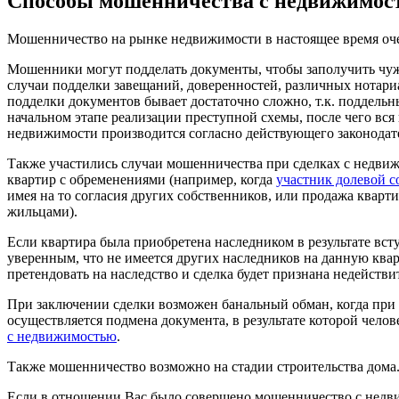
Способы мошенничества с недвижимос
Мошенничество на рынке недвижимости в настоящее время оче
Мошенники могут подделать документы, чтобы заполучить чу
случаи подделки завещаний, доверенностей, различных нотари
подделки документов бывает достаточно сложно, т.к. поддель
начальном этапе реализации преступной схемы, после чего вс
недвижимости производится согласно действующего законодате
Также участились случаи мошенничества при сделках с недвиж
квартир с обременениями (например, когда
участник долевой с
имея на то согласия других собственников, или продажа кварт
жильцами).
Если квартира была приобретена наследником в результате вст
уверенным, что не имеется других наследников на данную квар
претендовать на наследство и сделка будет признана недействи
При заключении сделки возможен банальный обман, когда при
осуществляется подмена документа, в результате которой чел
с недвижимостью
.
Также мошенничество возможно на стадии строительства дома
Если в отношении Вас было совершено мошенничество с недви