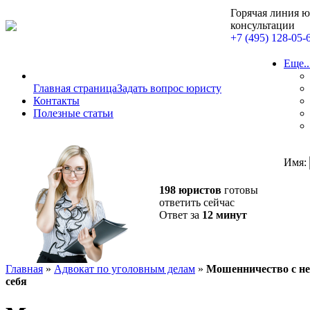
Горячая линия 
консультации
+7 (495) 128-05-
Еще..
Главная страница
Задать вопрос юристу
Контакты
Полезные статьи
Имя:
198 юристов
готовы
ответить сейчас
Ответ за
12 минут
Главная
»
Адвокат по уголовным делам
»
Мошенничество с не
себя