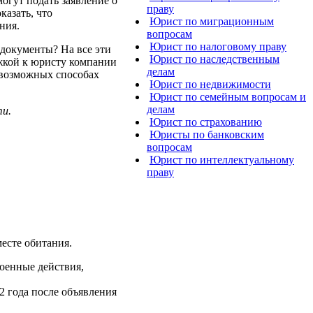
могут подать заявление о
праву
казать, что
Юрист по миграционным
ния.
вопросам
Юрист по налоговому праву
 документы? На все эти
Юрист по наследственным
ржкой к юристу компании
делам
 возможных способах
Юрист по недвижимости
Юрист по семейным вопросам и
делам
ти.
Юрист по страхованию
Юристы по банковским
вопросам
Юрист по интеллектуальному
праву
есте обитания.
военные действия,
2 года после объявления