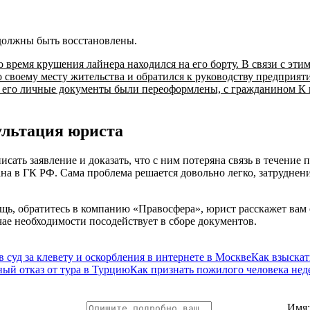
 должны быть восстановлены.
время крушения лайнера находился на его борту. В связи с этим
о своему месту жительства и обратился к руководству предприят
все его личные документы были переоформлены, с гражданином К
ультация юриста
ать заявление и доказать, что с ним потеряна связь в течение 
на в ГК РФ. Сама проблема решается довольно легко, затруднени
щь, обратитесь в компанию «Правосфера», юрист расскажет вам
чае необходимости посодействует в сборе документов.
в суд за клевету и оскорбления в интернете в Москве
Как взыска
ый отказ от тура в Турцию
Как признать пожилого человека не
Имя