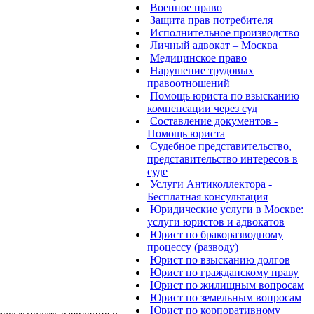
Военное право
Защита прав потребителя
Исполнительное производство
Личный адвокат – Москва
Медицинское право
Нарушение трудовых
правоотношений
Помощь юриста по взысканию
компенсации через суд
Составление документов -
Помощь юриста
Судебное представительство,
представительство интересов в
суде
Услуги Антиколлектора -
Бесплатная консультация
Юридические услуги в Москве:
услуги юристов и адвокатов
Юрист по бракоразводному
процессу (разводу)
Юрист по взысканию долгов
Юрист по гражданскому праву
Юрист по жилищным вопросам
Юрист по земельным вопросам
Юрист по корпоративному