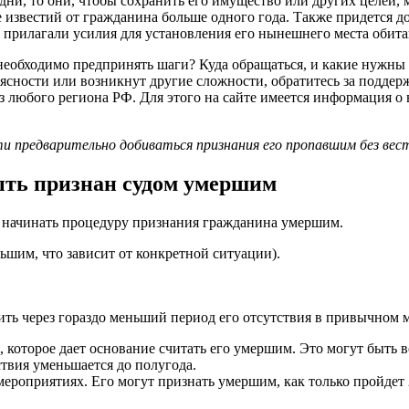
дни, то они, чтобы сохранить его имущество или других целей, 
известий от гражданина больше одного года. Также придется до
 прилагали усилия для установления его нынешнего места обита
необходимо предпринять шаги? Куда обращаться, и какие нужны
еясности или возникнут другие сложности, обратитесь за подде
 любого региона РФ. Для этого на сайте имеется информация о
 предварительно добиваться признания его пропавшим без вес
ыть признан судом умершим
 начинать процедуру признания гражданина умершим.
ьшим, что зависит от конкретной ситуации).
ть через гораздо меньший период его отсутствия в привычном м
 которое дает основание считать его умершим. Это могут быть 
ствия уменьшается до полугода.
ероприятиях. Его могут признать умершим, как только пройдет 