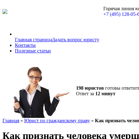
Горячая линия 
+7 (495) 128-05-
Главная страница
Задать вопрос юристу
Контакты
Полезные статьи
198 юристов
готовы ответит
Ответ за
12 минут
Главная
»
Юрист по гражданскому праву
»
Как признать чело
Как признать человека умерш