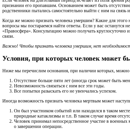
Если человек на длительный период исчезает из поля зрения ро
признании его пропавшим. Основанием может быть отсутствие 
родственники пытались самостоятельно выйти с ним на связь и
Когда же можно признать человека умершим? Какие для этого 
вопросы мы постараемся найти ответы. Если у вас останутся н
«Правосфера». Консультацию можно получать круглосуточно из
связи.
Важно! Чтобы признать человека умершим, нет необходимости
Условия, при которых человек может б
Ниже мы перечислим основания, при наличии которых, можно
Отсутствие больше пяти лет (иногда срок может быть мен
Невозможность связаться с ним все эти годы.
Все попытки разыскать его не увенчались успехом.
Иногда возможность признать человека мертвым может наступи
Он был участником событий или находился в таком месте,
природные катаклизмы и т.п. В таком случае время отсут
Человек принимал непосредственное участие в военных м
о завершении операции.