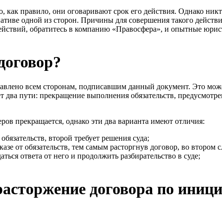
, как правило, они оговаривают срок его действия. Однако ник
ативе одной из сторон. Причины для совершения такого действи
действий, обратитесь в компанию «Правосфера», и опытные юри
договор?
тавлено всем сторонам, подписавшим данный документ. Это мож
ет два пути: прекращение выполнения обязательств, предусмотр
неров прекращается, однако эти два варианта имеют отличия:
обязательств, второй требует решения суда;
азе от обязательств, тем самым расторгнув договор, во втором 
ться ответа от него и продолжить разбирательство в суде;
расторжение договора по иниц