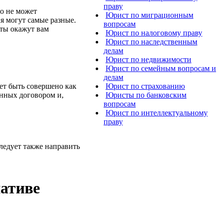
праву
то не может
Юрист по миграционным
я могут самые разные.
вопросам
сты окажут вам
Юрист по налоговому праву
Юрист по наследственным
делам
Юрист по недвижимости
Юрист по семейным вопросам и
делам
ет быть совершено как
Юрист по страхованию
енных договором и,
Юристы по банковским
вопросам
Юрист по интеллектуальному
праву
следует также направить
иативе