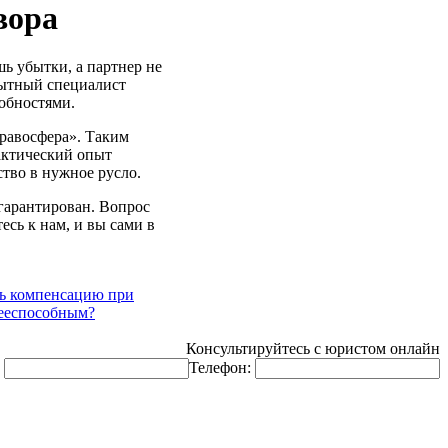
вора
шь убытки, а партнер не
пытный специалист
обностями.
Правосфера». Таким
рактический опыт
ство в нужное русло.
гарантирован. Вопрос
сь к нам, и вы сами в
ть компенсацию при
дееспособным?
Консультируйтесь с юристом онлайн
:
Телефон: