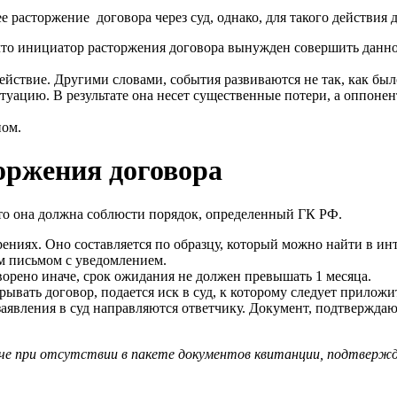
 расторжение договора через суд, однако, для такого действия
 что инициатор расторжения договора вынужден совершить данно
йствие. Другими словами, события развиваются не так, как был
туацию. В результате она несет существенные потери, а оппонен
ном.
оржения договора
 то она должна соблюсти порядок, определенный ГК РФ.
ниях. Оно составляется по образцу, который можно найти в инт
ым письмом с уведомлением.
оворено иначе, срок ожидания не должен превышать 1 месяца.
рывать договор, подается иск в суд, к которому следует приложи
аявления в суд направляются ответчику. Документ, подтвержда
че при отсутствии в пакете документов квитанции, подтверж