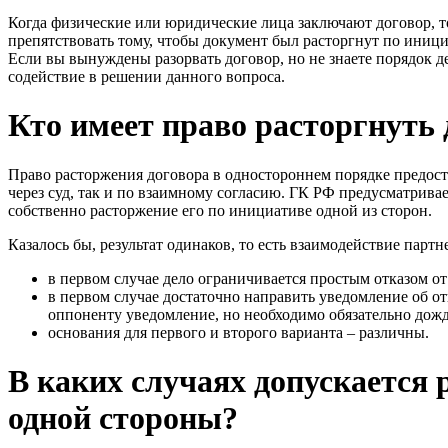
Когда физические или юридические лица заключают договор, то
препятствовать тому, чтобы документ был расторгнут по иници
Если вы вынуждены разорвать договор, но не знаете порядок 
содействие в решении данного вопроса.
Кто имеет право расторгнуть 
Право расторжения договора в одностороннем порядке предос
через суд, так и по взаимному согласию. ГК РФ предусматрива
собственно расторжение его по инициативе одной из сторон.
Казалось бы, результат одинаков, то есть взаимодействие парт
в первом случае дело ограничивается простым отказом от 
в первом случае достаточно направить уведомление об отк
оппоненту уведомление, но необходимо обязательно дожда
основания для первого и второго варианта – различны.
В каких случаях допускается 
одной стороны?