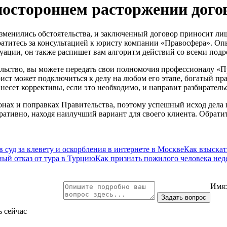
остороннем расторжении дого
 изменились обстоятельства, и заключенный договор приносит ли
братитесь за консультацией к юристу компании «Правосфера». О
ации, он также распишет вам алгоритм действий со всеми подр
тельство, вы можете передать свои полномочия профессионалу «
рист может подключиться к делу на любом его этапе, богатый п
внесет коррективы, если это необходимо, и направит разбиратель
онах и поправках Правительства, поэтому успешный исход дела 
тивно, находя наилучший вариант для своего клиента. Обратите
в суд за клевету и оскорбления в интернете в Москве
Как взыска
ый отказ от тура в Турцию
Как признать пожилого человека не
Имя
ь сейчас