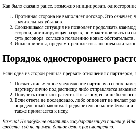
Как было сказано ранее, возможно инициировать одностороннее
Противная сторона не выполняет договор. Это означает,
значительных убытков.
Сложившаяся ситуация не позволяет продолжать взаимоде
сторона, инициирующая разрыв, не может повлиять на си
суть договора, согласно появлению новых обстоятельств.
Иные причины, предусмотренные соглашением или зако
Порядок одностороннего раст
Если одна из сторон решила прервать отношения с партнером,
Послать письменное уведомление партнеру о своих намере
партнеру лично под расписку, либо отправляется заказн
Получить ответ контрагента. По закону, если не было ог
Если ответа не последовало, либо оппонент не желает раз
определенный законом. Предварительно копии бумаги и з
также прилагается к иску.
Важно! Не забудьте оплатить государственную пошлину. Ина
средств, суд не примет данное дело к рассмотрению.