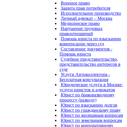
Военное право
Защита прав потребителя
Исполнительное производство
Личный адвокат – Москва
Медицинское право
Нарушение трудовых
правоотношений
Помощь юриста по взысканию
компенсации через суд
Составление документов -
Помощь юриста
Судебное представительство,
представительство интересов в
суде
Услуги Антиколлектора -
Бесплатная консультация
Юридические услуги в Москве:
услуги юристов и адвокатов
Юрист по бракоразводному
процессу (разводу)
Юрист по взысканию долгов
Юрист по гражданскому праву
Юрист по жилищным вопросам
Юрист по земельным вопросам
Юрист по корпоративному