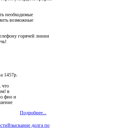
ать необходимые
рмить возможные
телефону горячей линии
чь!
а 1457р.
 что
ом! в
по фио и
ешение
Подробнее...
ости
Взыскание долга по