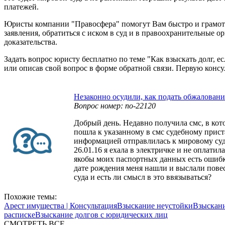
платежей.
Юристы компании "Правосфера" помогут Вам быстро и грамотно
заявления, обратиться с иском в суд и в правоохранительные
доказательства.
Задать вопрос юристу бесплатно по теме "Как взыскать долг, 
или описав свой вопрос в форме обратной связи. Первую конс
Незаконно осудили, как подать обжаловани
Вопрос номер: no-22120
Добрый день. Недавно получила смс, в кото
пошла к указанному в смс судебному приста
информацией отправлилась к мировому судье
26.01.16 я ехала в электричке и не оплатил
якобы моих паспортных данных есть ошибка
дате рождения меня нашли и выслали повес
суда и есть ли смысл в это ввязываться?
Похожие темы:
Арест имущества | Консультация
Взыскание неустойки
Взыскани
расписке
Взыскание долгов с юридических лиц
СМОТРЕТЬ ВСЕ