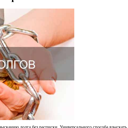
ысканию долга без расписки. Универсального способа взыскать д