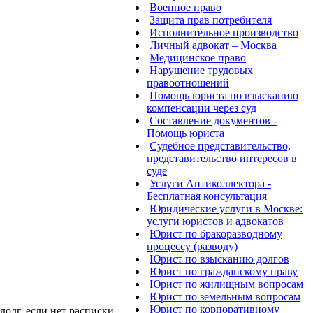
Военное право
Защита прав потребителя
Исполнительное производство
Личный адвокат – Москва
Медицинское право
Нарушение трудовых
правоотношений
Помощь юриста по взысканию
компенсации через суд
Составление документов -
Помощь юриста
Судебное представительство,
представительство интересов в
суде
Услуги Антиколлектора -
Бесплатная консультация
Юридические услуги в Москве:
услуги юристов и адвокатов
Юрист по бракоразводному
процессу (разводу)
Юрист по взысканию долгов
Юрист по гражданскому праву
Юрист по жилищным вопросам
Юрист по земельным вопросам
Юрист по корпоративному
олг, если нет расписки,