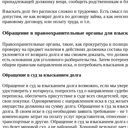
принадлежащей должнику вещи, сообщить родственникам и бли
Взыскать долг без расписки сложно и трудоемко. Есть смысл пос
допустим, не как возврат долга по договору займа, а как неос
правовому договору, или оплату труда, и т.п.
Обращение в правоохранительные органы для взыска
Правоохранительные органы, такие, как прокуратура и полици
проверку на предмет наличия в действиях должника состава п
уклоняется от возврата долга и мы сможем доказать, что должни
есть основания для уголовного разбирательства. Затем потерп
общим правилам направления иска, и потребовать взыскания до
Обращение в суд за взысканием долга
Обращение в суд за взысканием долга возможно, если мы увер
удостоверить у нотариуса, попросить суд о направлении судеб
переписка, обеспечить присутствие в суде всех свидетелей, п
свои покупки. Одновременно с направлением иска в суд желате
имущества должника на сумму долга. Обращение в суд за взыс
долга. В своем иске в суд необходимо заявить требование – не
компенсацию затрат на оплату услуг представителя, отнесение
транспортные и другие. Обращение в суд за взысканием долга о
это будет мировой суд, а не районный. Хороший результат дае