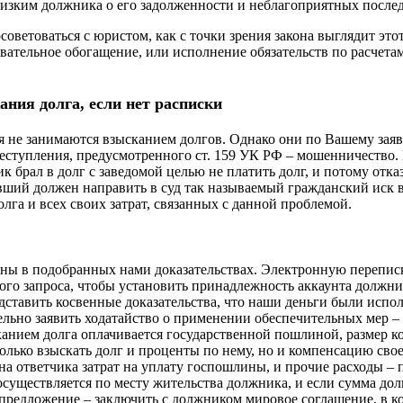
зким должника о его задолженности и неблагоприятных последст
оветоваться с юристом, как с точки зрения закона выглядит этот
новательное обогащение, или исполнение обязательств по расчета
ния долга, если нет расписки
я не занимаются взысканием долгов. Однако они по Вашему зая
реступления, предусмотренного ст. 159 УК РФ – мошенничество.
к брал в долг с заведомой целью не платить долг, и потому отказ
евший должен направить в суд так называемый гражданский иск в
лга и всех своих затрат, связанных с данной проблемой.
ены в подобранных нами доказательствах. Электронную перепис
ного запроса, чтобы установить принадлежность аккаунта должни
редставить косвенные доказательства, что наши деньги были исп
льно заявить ходатайство о применении обеспечительных мер – 
канием долга оплачивается государственной пошлиной, размер к
 только взыскать долг и проценты по нему, но и компенсацию сво
 на ответчика затрат на уплату госпошлины, и прочие расходы –
существляется по месту жительства должника, и если сумма долг
т предложение – заключить с должником мировое соглашение, в к