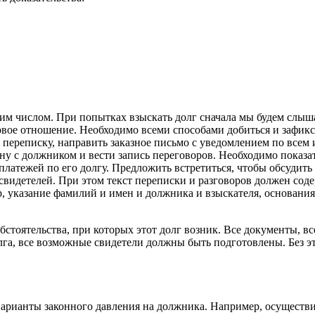
им числом. При попытках взыскать долг сначала мы будем слыша
овое отношение. Необходимо всеми способами добиться и зафикс
 переписку, направить заказное письмо с уведомлением по всем
ону с должником и вести запись переговоров. Необходимо показ
атежей по его долгу. Предложить встретиться, чтобы обсудить в
свидетелей. При этом текст переписки и разговоров должен соде
ер, указание фамилий и имен и должника и взыскателя, основани
стоятельства, при которых этот долг возник. Все документы, в
га, все возможные свидетели должны быть подготовлены. Без эт
арианты законного давления на должника. Например, осуществи