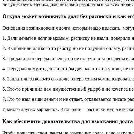
не существует. Необходимо детально разобраться во всех нюанса
Откуда может возникнуть долг без расписки и как ег
Основания возникновения долга, который надо взыскать, могут
1. Дали деньги в долг знакомым, расписку не взяли, поверили 
2. Выполнили для кого-то работу, но не получили оплату, распи
3. Продали или передали вещь, но не получили за нее деньги, 
4. Передали кому-то деньги, чтобы для нас что-то купили, не п
5. Заплатили за кого-то его долг, теперь хотим компенсировать 
6. Кто-то причинил нам имущественный ущерб и не хочет за нег
7. Кто-то взял наши деньги и не отдает, отказывается писать ра
И много других вариантов. Итог один – расписки нет, а взыскат
Как обеспечить доказательства для взыскания долга 
Чтобы повысить свои шансы на взыскание долга, надо закрепит