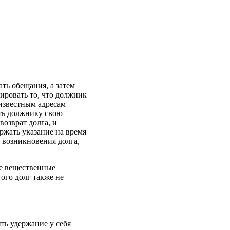
ть обещания, а затем
ировать то, что должник
 известным адресам
ать должнику свою
озврат долга, и
ржать указание на время
я возникновения долга,
се вещественные
ого долг также не
ть удержание у себя