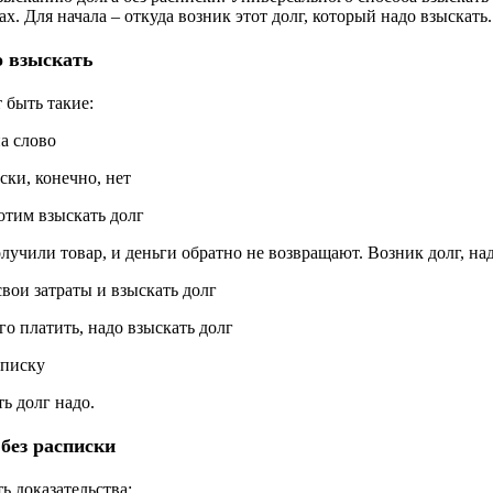
х. Для начала – откуда возник этот долг, который надо взыскать.
о взыскать
 быть такие:
на слово
ски, конечно, нет
хотим взыскать долг
олучили товар, и деньги обратно не возвращают. Возник долг, на
свои затраты и взыскать долг
о платить, надо взыскать долг
списку
ь долг надо.
без расписки
ь доказательства: