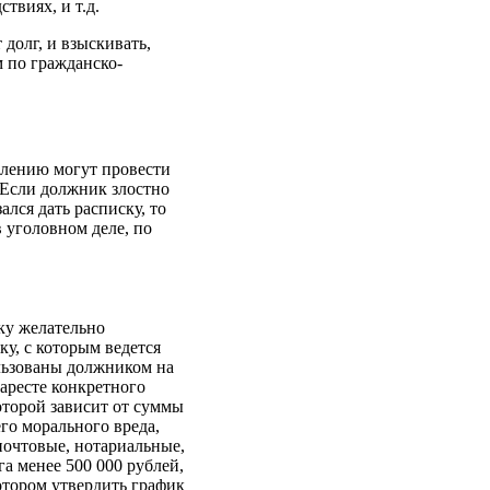
виях, и т.д.
 долг, и взыскивать,
м по гражданско-
влению могут провести
 Если должник злостно
ался дать расписку, то
 уголовном деле, по
ку желательно
ку, с которым ведется
ользованы должником на
аресте конкретного
оторой зависит от суммы
его морального вреда,
 почтовые, нотариальные,
а менее 500 000 рублей,
отором утвердить график