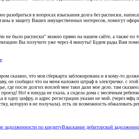
 разобраться в вопросах взыскания долга без расписки, напис
 органы в защиту Ваших имущественных интересов, помогут офо
если не было расписки" можно прямо на нашем сайте, а также по 
ультацию Вы получите уже через 4 минуты! Будем рады Вам помо
е
ром сказано, что моя сберкарта заблокирована и я кому-то должн
ву, он сообщил что на меня наложен штраф в электричке. с этой
, где после долгих воплей мне таки дали мое дело. там сказано,
а проезд! Но! я никуда не ехала, а сидела дома с месячным ребенк
 в одну цифру, и адрес регистрации указан не мой. (через мфц 
тку, которую я не получала). есть ли возможность обжаловать р
е задолженности по кредиту
Взыскание дебиторской задолженн