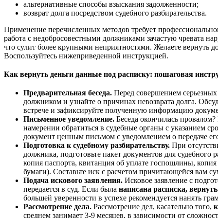
альтернативные способы взыскания задолженности;
возврат долга посредством судебного разбирательства.
Применение перечисленных методов требует профессиональног
работа с недобросовестными должниками зачастую чревата на
что сулит более крупными неприятностями. Желаете вернуть до
Воспользуйтесь нижеприведенной инструкцией.
Как вернуть деньги данные под расписку: пошаговая инстр
Предварительная беседа.
Перед совершением серьезных 
должником и узнайте о причинах невозврата долга. Обсу
встрече и зафиксируйте полученную информацию докум
Письменное уведомление.
Беседа окончилась провалом?
намерении обратиться в судебные органы с указанием ср
документ ценным письмом с уведомлением о передаче ег
Подготовка к судебному разбирательству.
При отсутств
должника, подготовьте пакет документов для судебного р
копия паспорта, квитанция об уплате госпошлины, копия
бумаги). Составьте иск с расчетом причитающейся вам с
Подача искового заявления.
Исковое заявление с подго
передается в суд. Если была
написана расписка, вернут
большей уверенности в успехе рекомендуется нанять гра
Рассмотрение дела.
Рассмотрение дел, касательно того,
к
среднем занимает 3-9 месяцев, в зависимости от сложнос