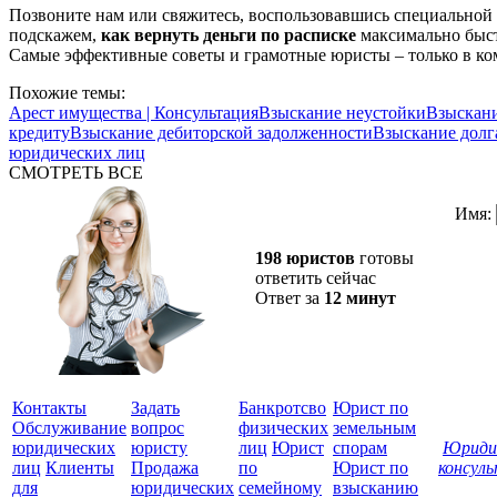
Позвоните нам или свяжитесь, воспользовавшись специальной
подскажем,
как вернуть деньги по расписке
максимально быс
Самые эффективные советы и грамотные юристы – только в к
Похожие темы:
Арест имущества | Консультация
Взыскание неустойки
Взыскани
кредиту
Взыскание дебиторской задолженности
Взыскание долг
юридических лиц
СМОТРЕТЬ ВСЕ
Имя:
198 юристов
готовы
ответить сейчас
Ответ за
12 минут
Контакты
Задать
Банкротсво
Юрист по
Обслуживание
вопрос
физических
земельным
юридических
юристу
лиц
Юрист
спорам
Юриди
лиц
Клиенты
Продажа
по
Юрист по
консул
для
юридических
семейному
взысканию
Все