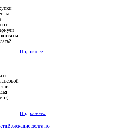
окупки
ег на
е
но в
вернули
лаются на
лать?
Подробнее...
м и
инансовой
 я не
удья
ии (
Подробнее...
ости
Взыскание долга по