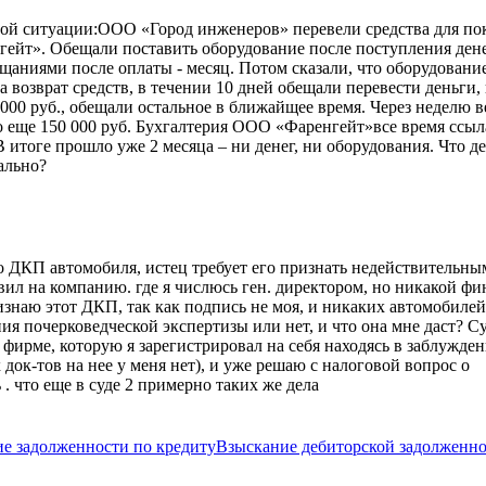
нной ситуации:ООО «Город инженеров» перевели средства для п
гейт». Обещали поставить оборудование после поступления ден
ещаниями после оплаты - месяц. Потом сказали, что оборудовани
 возврат средств, в течении 10 дней обещали перевести деньги, 
 000 руб., обещали остальное в ближайщее время. Через неделю 
ого еще 150 000 руб. Бухгалтерия ООО «Фаренгейт»все время ссы
 итоге прошло уже 2 месяца – ни денег, ни оборудования. Что де
ально?
 о ДКП автомобиля, истец требует его признать недействительны
вил на компанию. где я числюсь ген. директором, но никакой ф
ризнаю этот ДКП, так как подпись не моя, и никаких автомобилей
ия почерковедческой экспертизы или нет, и что она мне даст? С
к фирме, которую я зарегистрировал на себя находясь в заблужден
док-тов на нее у меня нет), и уже решаю с налоговой вопрос о
. что еще в суде 2 примерно таких же дела
е задолженности по кредиту
Взыскание дебиторской задолженн