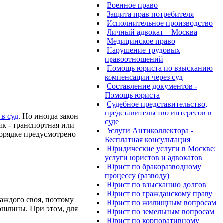
Военное право
Защита прав потребителя
Исполнительное производство
Личный адвокат – Москва
Медицинское право
Нарушение трудовых
правоотношений
Помощь юриста по взысканию
компенсации через суд
Составление документов -
Помощь юриста
Судебное представительство,
представительство интересов в
 в суд
. Но иногда закон
суде
к - транспортная или
Услуги Антиколлектора -
порядке предусмотрено
Бесплатная консультация
Юридические услуги в Москве:
услуги юристов и адвокатов
Юрист по бракоразводному
процессу (разводу)
Юрист по взысканию долгов
Юрист по гражданскому праву
аждого своя, поэтому
Юрист по жилищным вопросам
ошлины. При этом, для
Юрист по земельным вопросам
Юрист по корпоративному