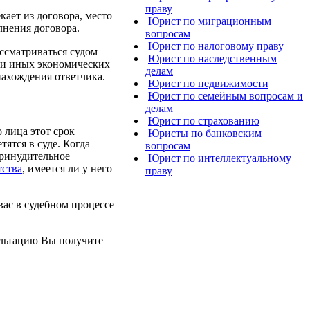
праву
ает из договора, место
Юрист по миграционным
лнения договора.
вопросам
Юрист по налоговому праву
ассматриваться судом
Юрист по наследственным
 и иных экономических
делам
нахождения ответчика.
Юрист по недвижимости
Юрист по семейным вопросам и
делам
Юрист по страхованию
 лица этот срок
Юристы по банковским
тятся в суде. Когда
вопросам
принудительное
Юрист по интеллектуальному
тства
, имеется ли у него
праву
 вас в судебном процессе
ультацию Вы получите