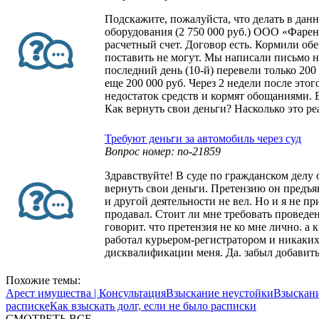
Подскажите, пожалуйста, что делать в да
оборудования (2 750 000 руб.) ООО «Фарен
расчетный счет. Договор есть. Кормили об
поставить не могут. Мы написали письмо на
последний день (10-й) перевели только 200
еще 200 000 руб. Через 2 недели после эт
недостаток средств и кормят обощаниями. В
Как вернуть свои деньги? Насколько это ре
Требуют деньги за автомобиль через суд
Вопрос номер: no-21859
Здравствуйте! В суде по гражданском делу
вернуть свои деньги. Претензию он предъя
и другой деятельности не вел. Но и я не п
продавал. Стоит ли мне требовать проведен
говорит. что претензия не ко мне лично. а 
работал курьером-регистратором и никаких 
дисквалификации меня. Да. забыл добавить 
Похожие темы:
Арест имущества | Консультация
Взыскание неустойки
Взыскани
расписке
Как взыскать долг, если не было расписки
СМОТРЕТЬ ВСЕ