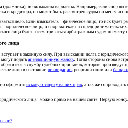
а (должника), но возможны варианты. Например, если спор вытек
ка и кредитора, он может быть рассмотрен судом по месту испо
иваться дело. Если взыскатель – физическое лицо, то иск будет р
 – юридическое лицо, и спор вытекает из предпринимательских
ского лица будет рассматриваться арбитражным судом по месту 
ого лица
 вступает в законную силу. При взыскании долга с юридического
ь могут подать
апелляционную жалобу
. Тогда стороны снова встре
 обратиться в службу судебных приставов, которые произведут 
ческое лицо в состоянии
ликвидации
, реорганизации или
банкро
тно оформить
исковую защиту ваших прав
, а так же сопроводить
 юридического лица" можно прямо на нашем сайте. Первую конс
ально?