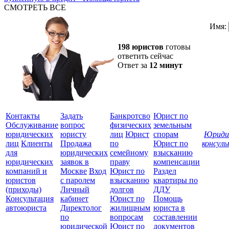
СМОТРЕТЬ ВСЕ
Имя:
198 юристов
готовы
ответить сейчас
Ответ за
12 минут
Контакты
Задать
Банкротсво
Юрист по
Обслуживание
вопрос
физических
земельным
юридических
юристу
лиц
Юрист
спорам
Юриди
лиц
Клиенты
Продажа
по
Юрист по
консул
для
юридических
семейному
взысканию
Все
юридических
заявок в
праву
компенсации
защ
компаний и
Москве
Вход
Юрист по
Раздел
юристов
с паролем
взысканию
квартиры по
(приходы)
Личный
долгов
ДДУ
Консультация
кабинет
Юрист по
Помощь
автоюриста
Директолог
жилищным
юриста в
по
вопросам
составлении
юридической
Юрист по
документов