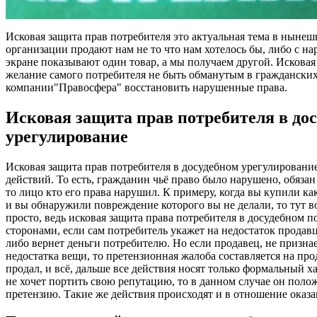
Исковая защита прав потребителя это актуальная тема в нынеш
организации продают нам не то что нам хотелось бы, либо с на
экране показывают один
товар, а
мы получаем другой. Исковая 
желание самого потребителя не быть обманутым в гражданских
компании"
Правосфера
" восстановить нарушенные права.
Исковая защита прав потребителя в до
урегулирование
Исковая защита прав потребителя в досудебном урегулировани
действий. То есть, гражданин чьё право было нарушено, обяза
то лицо кто его права нарушил. К примеру, когда вы купили к
и вы обнаружили повреждение которого вы не делали, то тут в
просто, ведь
исковая
защита права потребителя в досудебном п
сторонами, если сам потребитель укажет на недостаток продавц
либо вернет деньги потребителю. Но если продавец,
не признае
недостатка вещи, то претензионная жалоба составляется на пр
продал, и всё
,
дальше все действия носят только формальный х
не хочет портить свою репутацию, то в данном случае он поло
претензию. Такие же действия происходят и в отношение оказа