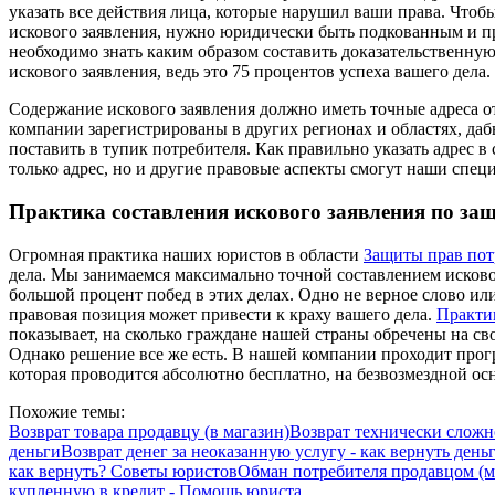
указать все действия лица, которые нарушил ваши права. Чтобы
искового заявления, нужно юридически быть подкованным и п
необходимо знать каким образом составить доказательственную
искового заявления, ведь это 75 процентов успеха вашего дела.
Содержание искового заявления должно иметь точные адреса от
компании зарегистрированы в других регионах и областях, даб
поставить в тупик потребителя. Как правильно указать адрес в
только адрес, но и другие правовые аспекты смогут наши специ
Практика составления искового заявления по за
Огромная практика наших юристов в области
Защиты прав пот
дела. Мы занимаемся максимально точной составлением исково
большой процент побед в этих делах. Одно не верное слово или
правовая позиция может привести к краху вашего дела.
Практик
показывает, на сколько граждане нашей страны обречены на с
Однако решение все же есть. В нашей компании проходит прог
которая проводится абсолютно бесплатно, на безвозмездной ос
Похожие темы:
Возврат товара продавцу (в магазин)
Возврат технически сложно
деньги
Возврат денег за неоказанную услугу - как вернуть день
как вернуть? Советы юристов
Обман потребителя продавцом (м
купленную в кредит - Помощь юриста