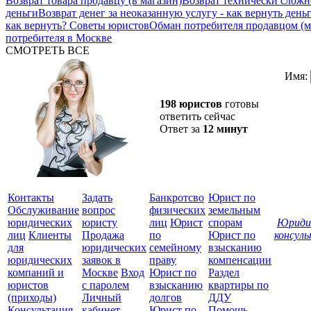
Возврат товара продавцу (в магазин)
Возврат технически сложно
деньги
Возврат денег за неоказанную услугу - как вернуть день
как вернуть? Советы юристов
Обман потребителя продавцом (м
потребителя в Москве
СМОТРЕТЬ ВСЕ
Имя:
198 юристов
готовы
ответить сейчас
Ответ за
12 минут
Контакты
Задать
Банкротсво
Юрист по
Обслуживание
вопрос
физических
земельным
юридических
юристу
лиц
Юрист
спорам
Юриди
лиц
Клиенты
Продажа
по
Юрист по
консул
для
юридических
семейному
взысканию
Все
юридических
заявок в
праву
компенсации
защ
компаний и
Москве
Вход
Юрист по
Раздел
юристов
с паролем
взысканию
квартиры по
(приходы)
Личный
долгов
ДДУ
Консультация
кабинет
Юрист по
Помощь