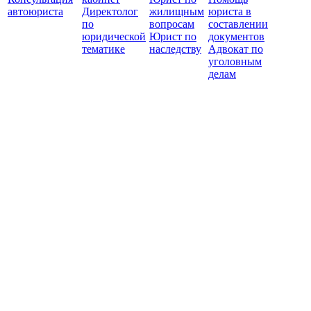
автоюриста
Директолог
жилищным
юриста в
по
вопросам
составлении
юридической
Юрист по
документов
тематике
наследству
Адвокат по
уголовным
делам