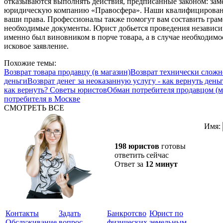
отказываются выполнять действия, предписанные законом: заме
юридическую компанию «Правосфера». Наши квалифицирован
ваши права. Профессионалы также помогут вам составить грам
необходимые документы. Юрист добьется проведения независим
именно был виновником в порче товара, а в случае необходимос
исковое заявление.
Похожие темы:
Возврат товара продавцу (в магазин)
Возврат технически сложно
деньги
Возврат денег за неоказанную услугу - как вернуть день
как вернуть? Советы юристов
Обман потребителя продавцом (м
потребителя в Москве
СМОТРЕТЬ ВСЕ
Имя:
198 юристов
готовы
ответить сейчас
Ответ за
12 минут
Контакты
Задать
Банкротсво
Юрист по
Обслуживание
вопрос
физических
земельным