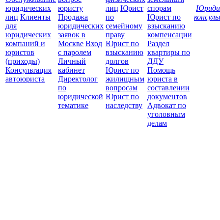
юридических
юристу
лиц
Юрист
спорам
Юриди
лиц
Клиенты
Продажа
по
Юрист по
консул
для
юридических
семейному
взысканию
Все
юридических
заявок в
праву
компенсации
защ
компаний и
Москве
Вход
Юрист по
Раздел
юристов
с паролем
взысканию
квартиры по
(приходы)
Личный
долгов
ДДУ
Консультация
кабинет
Юрист по
Помощь
автоюриста
Директолог
жилищным
юриста в
по
вопросам
составлении
юридической
Юрист по
документов
тематике
наследству
Адвокат по
уголовным
делам