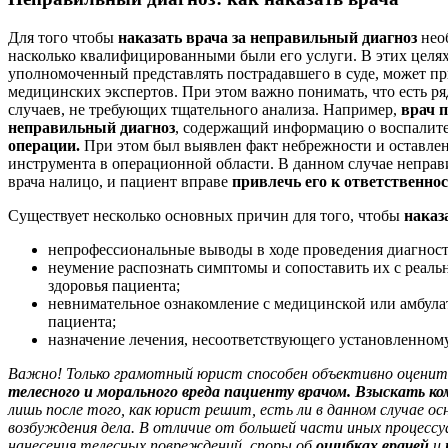
Для того чтобы
наказать врача за неправильный диагноз
нео
насколько квалифицированными были его услуги. В этих целях
уполномоченный представлять пострадавшего в суде, может п
медицинских экспертов. При этом важно понимать, что есть р
случаев, не требующих тщательного анализа. Например,
врач 
неправильный диагноз
, содержащий информацию о воспалит
операции.
При этом был выявлен факт небрежности и оставле
инструмента в операционной области. В данном случае неправ
врача налицо, и пациент вправе
привлечь его к ответственно
Существует несколько основных причин для того, чтобы
наказ
непрофессиональные выводы в ходе проведения диагнос
неумение распознать симптомы и сопоставить их с реал
здоровья пациента;
невнимательное ознакомление с медицинской или амбула
пациента;
назначение лечения, несоответствующего установленному 
Важно! Только грамотный юрист способен объективно оценит
телесного и морального вреда пациенту врачом. Взыскать 
лишь после того, как юрист решит, есть ли в данном случае ос
возбуждения дела. В отличие от большей части иных процесс
нанесения телесных повреждений, споры об
ошибках врачей
и