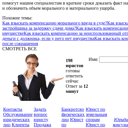
помогут нашим специалистам в краткие сроки доказать факт н
и обозначить объем морального и материального ущерба.
Похожие темы:
Как взыскать компенсацию морального вреда в суде?
Как взыск
застройщика за задержку сдачи дома?
Как взыскать компенсаци
имуществе
Как взыскать компенсацию за неиспользованный от
деньги с должника, если у него нет имущества
Как взыскать ко
после сокращения
СМОТРЕТЬ ВСЕ
Имя:
198
юристов
готовы
ответить
сейчас
Ответ за
12
минут
Контакты
Задать
Банкротсво
Юрист по
Обслуживание
вопрос
физических
земельным
юридических
юристу
лиц
Юрист
спорам
Юриди
лиц
Клиенты
Продажа
по
Юрист по
консул