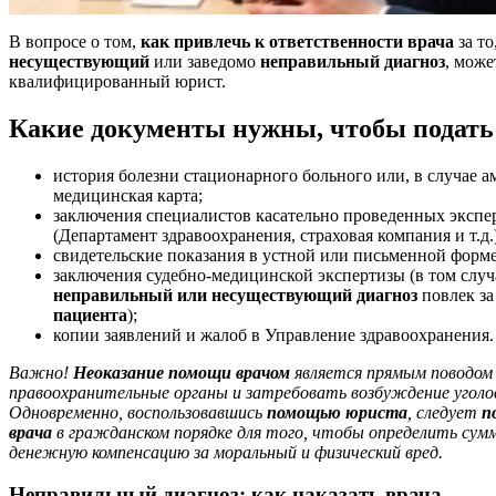
В вопросе о том,
как
привлечь к ответственности врача
за то
несуществующий
или заведомо
неправильный диагноз
, може
квалифицированный юрист.
Какие документы нужны, чтобы подать 
история болезни стационарного больного или, в случае а
медицинская карта;
заключения специалистов касательно проведенных экспе
(Департамент здравоохранения, страховая компания и т.д.)
свидетельские показания в устной или письменной форме
заключения судебно-медицинской экспертизы (в том случ
неправильный или несуществующий диагноз
повлек за
пациента
);
копии заявлений и жалоб в Управление здравоохранения.
Важно!
Неоказание помощи врачом
является прямым поводо
правоохранительные органы и затребовать возбуждение уголов
Одновременно, воспользовавшись
помощью юриста
, следует
п
врача
в гражданском порядке для того, чтобы определить сум
денежную компенсацию за моральный и физический вред.
Неправильный диагноз: как наказать врача