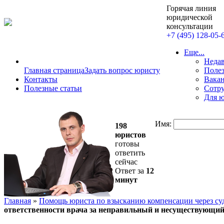
Горячая линия
юридической
консультации
+7 (495) 128-05-
Еще...
Неда
Главная страница
Задать вопрос юристу
Полез
Контакты
Вакан
Полезные статьи
Сотру
Для 
Имя:
198
юристов
готовы
ответить
сейчас
Ответ за
12
минут
Главная
»
Помощь юриста по взысканию компенсации через су
ответственности врача за неправильный и несуществующий