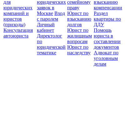
для
юридических
семейному
взысканию
Все
юридических
заявок в
праву
компенсации
защ
компаний и
Москве
Вход
Юрист по
Раздел
юристов
с паролем
взысканию
квартиры по
(приходы)
Личный
долгов
ДДУ
Консультация
кабинет
Юрист по
Помощь
автоюриста
Директолог
жилищным
юриста в
по
вопросам
составлении
юридической
Юрист по
документов
тематике
наследству
Адвокат по
уголовным
делам