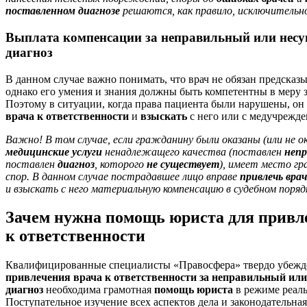
поставленном диагнозе
решаются, как правило, исключительно
Выплата компенсации за неправильный или нес
диагноз
В данном случае важно понимать, что врач не обязан предсказы
однако его умения и знания должны быть компетентны в меру
Поэтому в ситуации, когда права пациента были нарушены, он
врача к ответственности
и
взыскать
с него или с медучрежд
Важно! В том случае, если гражданину были оказаны (или не ок
медицинские услуги
ненадлежащего качества (поставлен
непр
поставлен
диагноз
, которого
не существует
), имеет место г
спор. В данном случае пострадавшее лицо вправе
привлечь вра
и взыскать с него материальную компенсацию в судебном поряд
Зачем нужна помощь юриста для привл
к ответственности
Квалифицированные специалисты «Правосфера» твердо убежд
привлечения врача к ответственности за неправильный и
диагноз
необходима грамотная
помощь юриста
в режиме реаль
Поступательное изучение всех аспектов дела и законодательна