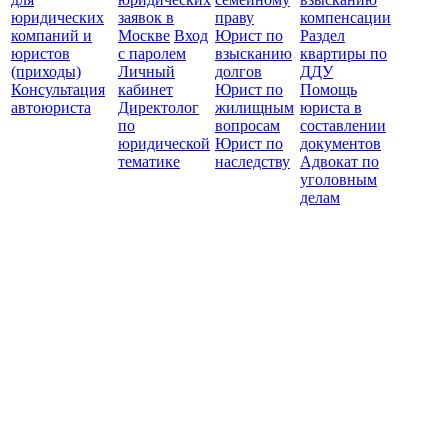
юридических
заявок в
праву
компенсации
защ
компаний и
Москве
Вход
Юрист по
Раздел
юристов
с паролем
взысканию
квартиры по
(приходы)
Личный
долгов
ДДУ
Консультация
кабинет
Юрист по
Помощь
автоюриста
Директолог
жилищным
юриста в
по
вопросам
составлении
юридической
Юрист по
документов
тематике
наследству
Адвокат по
уголовным
делам