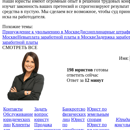
Наши юристы имеют огромный опыт в решении трудовых конф
изучат законность ваших претензий и спрогнозируют результат
средства в пустую. Мы сделаем все возможное, чтобы суд прин
иска на работодателя.
Похожие темы:
Принуждение к увольнению в Москве
Дисциплинарные штраф
Москве
Невыплата заработной платы в Москве
Задержка зарабо
заработной платы
СМОТРЕТЬ ВСЕ
Имя:
198 юристов
готовы
ответить сейчас
Ответ за
12 минут
Контакты
Задать
Банкротсво
Юрист по
Обслуживание
вопрос
физических
земельным
юридических
юристу
лиц
Юрист
спорам
Юриди
лиц
Клиенты
Продажа
по
Юрист по
консул
для
юридических
семейному
взысканию
Все