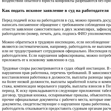
воздействии опытного юриста конфликты разрешаются без при
Как подать исковое заявление в суд на работодателя
Перед подачей иска на работодателя в суд, можно принять дос
написать письменное обращение с требованием соблюдения пр
отнести заявление самостоятельно в двух экземплярах, зафикс
работодателю (номер, печать, дата, подпись ФИО уполномочен
Можно обратиться в трудовую инспекцию, если несоблюдение 
являются систематическим, например, работодатель не выпла
или не трудоустраивает сотрудников официально. Инспекция п
работодателем. Если нарушения зафиксированы, можно потреб
приложить ее к исковому заявлению в суд.
Трудовые споры рассматриваются в судах общей инстанции. В
нарушения прав работника, перечень требований. В зависимос
восстановления работника в должности, выплаты разницы зара
на более низкой должности, выплаты заработной платы и комп
стажа, компенсации морального ущерба, выплаты взносов в Пе
период. К иску прикладываются следующие приложения: табел
договор, трудовая книжка, оспариваемые приказы, объяснител
прочие официальные документы с рабочего места, которые име
документы, свидетельствующие о нарушении права работника, с
работодатель отказывается предоставить судовым органам расч