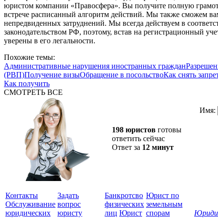
юристом компании «Правосфера». Вы получите полную грамот
встрече расписанный алгоритм действий. Мы также сможем ва
непредвиденных затруднений. Мы всегда действуем в соответ
законодательством РФ, поэтому, встав на регистрационный уч
уверены в его легальности.
Похожие темы:
Административные нарушения иностранных граждан
Разрешен
(РВП)
Получение визы
Обращение в посольство
Как снять запре
Как получить
СМОТРЕТЬ ВСЕ
Имя:
198 юристов
готовы
ответить сейчас
Ответ за
12 минут
Контакты
Задать
Банкротсво
Юрист по
Обслуживание
вопрос
физических
земельным
юридических
юристу
лиц
Юрист
спорам
Юриди