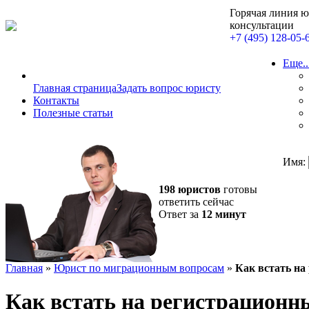
Горячая линия 
консультации
+7 (495) 128-05-
Еще..
Главная страница
Задать вопрос юристу
Контакты
Полезные статьи
Имя:
198 юристов
готовы
ответить сейчас
Ответ за
12 минут
Главная
»
Юрист по миграционным вопросам
»
Как встать на
Как встать на регистрационн