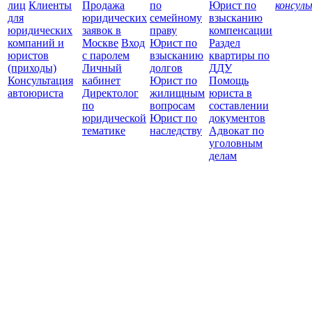
лиц
Клиенты
Продажа
по
Юрист по
консул
для
юридических
семейному
взысканию
Все
юридических
заявок в
праву
компенсации
защ
компаний и
Москве
Вход
Юрист по
Раздел
юристов
с паролем
взысканию
квартиры по
(приходы)
Личный
долгов
ДДУ
Консультация
кабинет
Юрист по
Помощь
автоюриста
Директолог
жилищным
юриста в
по
вопросам
составлении
юридической
Юрист по
документов
тематике
наследству
Адвокат по
уголовным
делам