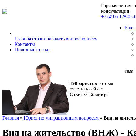
Горячая линия 
консультации
+7 (495) 128-05-
Еще..
Главная страница
Задать вопрос юристу
Контакты
Полезные статьи
Имя:
198 юристов
готовы
ответить сейчас
Ответ за
12 минут
Главная
»
Юрист по миграционным вопросам
»
Вид на житель
Вид на жительство (ВНЖ) - К