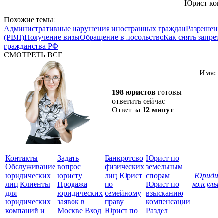
Юрист ком
Похожие темы:
Административные нарушения иностранных граждан
Разрешен
(РВП)
Получение визы
Обращение в посольство
Как снять запре
гражданства РФ
СМОТРЕТЬ ВСЕ
Имя:
198 юристов
готовы
ответить сейчас
Ответ за
12 минут
Контакты
Задать
Банкротсво
Юрист по
Обслуживание
вопрос
физических
земельным
юридических
юристу
лиц
Юрист
спорам
Юриди
лиц
Клиенты
Продажа
по
Юрист по
консул
для
юридических
семейному
взысканию
Все
юридических
заявок в
праву
компенсации
защ
компаний и
Москве
Вход
Юрист по
Раздел