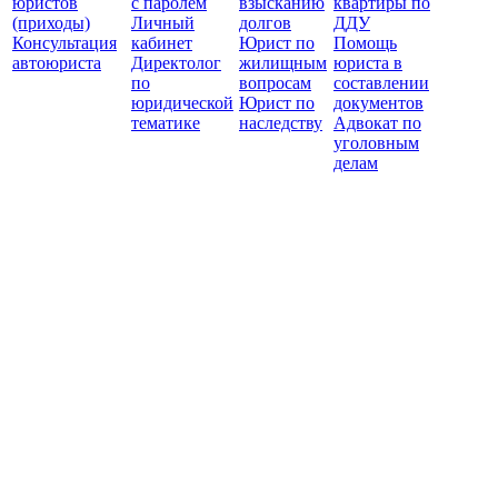
юристов
с паролем
взысканию
квартиры по
(приходы)
Личный
долгов
ДДУ
Консультация
кабинет
Юрист по
Помощь
автоюриста
Директолог
жилищным
юриста в
по
вопросам
составлении
юридической
Юрист по
документов
тематике
наследству
Адвокат по
уголовным
делам