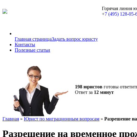
Горячая линия 
+7 (495) 128-05-
Главная страница
Задать вопрос юристу
Контакты
Полезные статьи
198 юристов
готовы ответит
Ответ за
12 минут
Главная
»
Юрист по миграционным вопросам
»
Разрешение на
Разрешение на временное пр