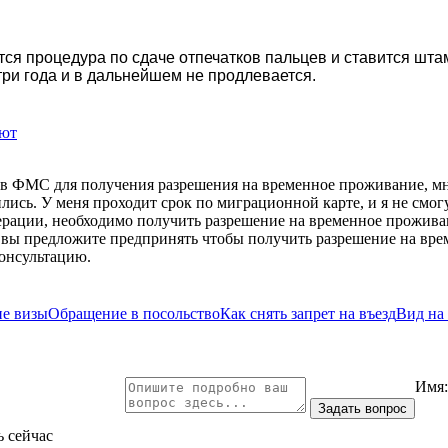
тся процедура по сдаче отпечатков пальцев и ставится шта
ри года и в дальнейшем не продлевается.
ают
й в ФМС для получения разрешения на временное проживание, м
ились. У меня проходит срок по миграционной карте, и я не смог
ерации, необходимо получить разрешение на временное прожива
я вы предложите предпринять чтобы получить разрешение на вре
консультацию.
е визы
Обращение в посольство
Как снять запрет на въезд
Вид на
Имя
ь сейчас