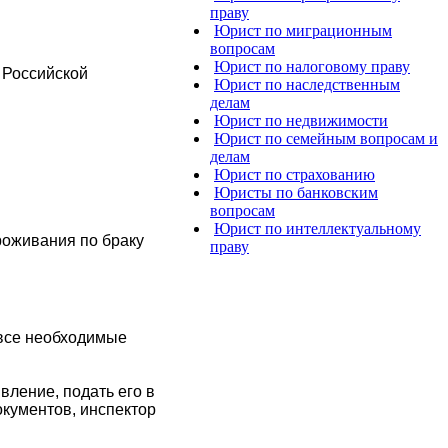
праву
Юрист по миграционным
вопросам
Юрист по налоговому праву
 Российской
Юрист по наследственным
делам
Юрист по недвижимости
Юрист по семейным вопросам и
делам
Юрист по страхованию
Юристы по банковским
вопросам
Юрист по интеллектуальному
роживания по браку
праву
 все необходимые
вление, подать его в
окументов, инспектор