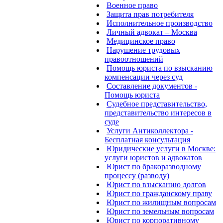
Военное право
Защита прав потребителя
Исполнительное производство
Личный адвокат – Москва
Медицинское право
Нарушение трудовых
правоотношений
Помощь юриста по взысканию
компенсации через суд
Составление документов -
Помощь юриста
Судебное представительство,
представительство интересов в
суде
Услуги Антиколлектора -
Бесплатная консультация
Юридические услуги в Москве:
услуги юристов и адвокатов
Юрист по бракоразводному
процессу (разводу)
Юрист по взысканию долгов
Юрист по гражданскому праву
Юрист по жилищным вопросам
Юрист по земельным вопросам
Юрист по корпоративному