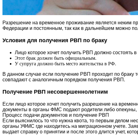
Разрешение на временное проживание является неким п
Федерации и постоянным, так как в дальнейшем можно пол
Условия для получения РВП по браку
Лицо которое хочет получить РВП должно состоять в
Этот брак должен быть официальным.
У супруга должно быть место жительства в РФ.
В данном случае если получение РВП проходит по браку т
совпадают с аналогичным порядком получения РВП.
Получение РВП несовершеннолетним
Если лицо которое хочет получить разрешение на времен
документы в органы ФМС подают родители либо опекуны, 
Процесс подачи документов и получение РВП
Если выяснилось то что нужна квота, то первым делом нео
органы УФМС где находитесь на миграционном учете. Зая
выдает справку о принятии и после этого длится учет, кот