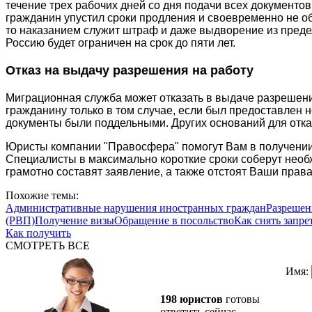
течение трех рабочих дней со дня подачи всех документов
гражданин упустил сроки продления и своевременно не о
то наказанием служит штраф и даже выдворение из предел
Россию будет ограничен на срок до пяти лет.
Отказ на выдачу разрешения на работу
Миграционная служба может отказать в выдаче разрешен
гражданину только в том случае, если был предоставлен н
документы были поддельными. Других оснований для отказ
Юристы компании "Правосфера" помогут Вам в получении
Специалисты в максимально короткие сроки соберут необ
грамотно составят заявление, а также отстоят Ваши права
Похожие темы:
Административные нарушения иностранных граждан
Разрешен
(РВП)
Получение визы
Обращение в посольство
Как снять запре
Как получить
СМОТРЕТЬ ВСЕ
Имя:
198 юристов
готовы
ответить сейчас