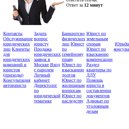
Ответ за
12 минут
Контакты
Задать
Банкротсво
Юрист по
Обслуживание
вопрос
физических
земельным
юридических
юристу
лиц
Юрист
спорам
Юриди
лиц
Клиенты
Продажа
по
Юрист по
консул
для
юридических
семейному
взысканию
Все
юридических
заявок в
праву
компенсации
защ
компаний и
Москве
Вход
Юрист по
Раздел
юристов
с паролем
взысканию
квартиры по
(приходы)
Личный
долгов
ДДУ
Консультация
кабинет
Юрист по
Помощь
автоюриста
Директолог
жилищным
юриста в
по
вопросам
составлении
юридической
Юрист по
документов
тематике
наследству
Адвокат по
уголовным
делам