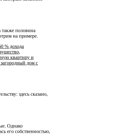
а также половина
отрим на примере.
60 % дохода
мущество,
тную квартиру и
 загородный дом с
льству: здесь сказано,
ые. Однако
ась его собственностью,