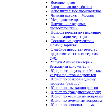
Военное право
Защита прав потребителя
Исполнительное производство
Личный адвокат – Москва
Медицинское право
Нарушение трудовых
правоотношений
Помощь юриста по взысканию
компенсации через суд
Составление документов -
Помощь юриста
Судебное представительство,
представительство интересов в
суде
Услуги Антиколлектора -
Бесплатная консультация
Юридические услуги в Москве:
услуги юристов и адвокатов
Юрист по бракоразводному
процессу (разводу)
Юрист по взысканию долгов
Юрист по гражданскому праву
Юрист по жилищным вопросам
Юрист по земельным вопросам
Юрист по корпоративному