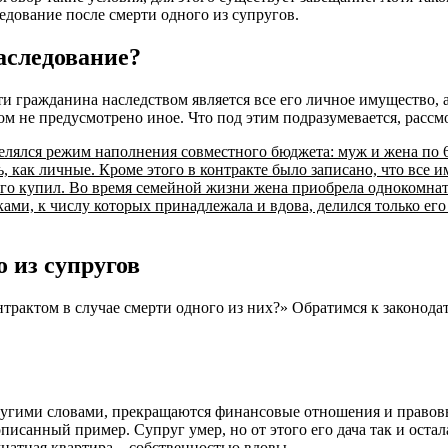
едование после смерти одного из супругов.
аследование?
рти гражданина наследством является все его личное имущество, 
ом не предусмотрено иное. Что под этим подразумевается, рассм
елялся режим наполнения совместного бюджета: муж и жена по 
, как личные. Кроме этого в контракте было записано, что все и
 его купил. Во время семейной жизни жена приобрела однокомна
ами, к числу которых принадлежала и вдова, делился только его
о из супругов
рактом в случае смерти одного из них?» Обратимся к законодате
Другими словами, прекращаются финансовые отношения и правов
санный пример. Супруг умер, но от этого его дача так и остал
мнатная квартира – собственностью вдовы.