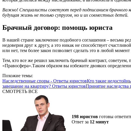
Важно! Специалисты советуют перед подписанием брачного к
будущая жизнь не только супругов, но и их совместных детей.
Брачный договор: помощь юриста
В нашей стране заключение подобного соглашения – весьма ре
недоверия друг к другу, а это никак не способствует счастливо
или нет, тем более закон позволяет сделать это в любой момен
Тем, кто все же решил заключить брачный контракт, советуем,
«Правосфера».Таким образом вы избежите двояких определений
Похожие темы:
Наследственные споры - Ответы юристов
Кто такие недостойн
завещание на квартиру? Ответы юристов
Принятие наследства 
СМОТРЕТЬ ВСЕ
198 юристов
готовы ответит
Ответ за
12 минут