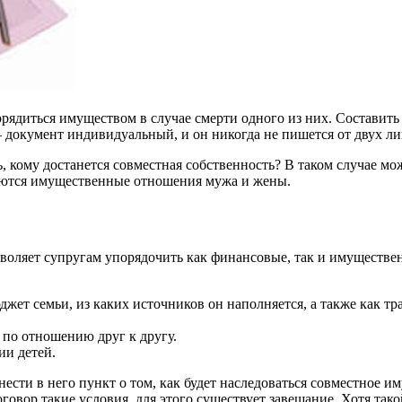
орядиться имуществом в случае смерти одного из них. Составить
 – документ индивидуальный, и он никогда не пишется от двух ли
, кому достанется совместная собственность? В таком случае м
руются имущественные отношения мужа и жены.
озволяет супругам упорядочить как финансовые, так и имуществ
джет семьи, из каких источников он наполняется, а также как тр
 по отношению друг к другу.
ии детей.
сти в него пункт о том, как будет наследоваться совместное им
оговор такие условия, для этого существует завещание. Хотя так