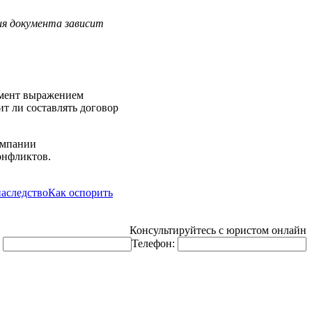
я документа зависит
кумент выражением
ит ли составлять договор
компании
онфликтов.
аследство
Как оспорить
Консультируйтесь с юристом онлайн
:
Телефон: