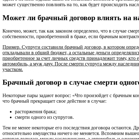
может существенно повлиять на то, как будет происходить насл
Может ли брачный договор влиять на н
Конечно, может, так как законом определено, что в случае сме
собственности, приобретенной в браке, если брачным контракт
Пример. Супруги составили брачный договор, в котором опред
откладывали в общий бюджет, а остальные деньги определялись
приобретенное за счет личных средств принадлежит тому, кто
автомобиль, а муж дачу. После смерти супруга между наследник
участком.
Брачный договор в случае смерти одног
Некоторые пары задают вопрос: «Что произойдет с брачным конт
что брачный прекращает свое действие в случае:
расторжения брака;
смерти одного из супругов.
Тем не менее некоторые его последствия договора остаются. 
относительно имущества ничего не меняется. Вспомним вышеопи
которая делилась между наследниками, а автомобиль и одноко