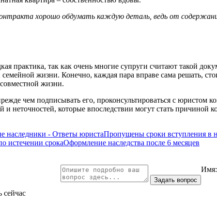
онтракта хорошо обдумать каждую деталь, ведь от содержани
дкая практика, так как очень многие супруги считают такой до
й семейной жизни. Конечно, каждая пара вправе сама решать, сто
т совместной жизни.
 прежде чем подписывать его, проконсультироваться с юристом 
 и неточностей, которые впоследствии могут стать причиной к
ые наследники - Ответы юриста
Пропущены сроки вступления в н
по истечении срока
Оформление наследства после 6 месяцев
Имя
ь сейчас