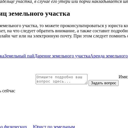
ельце участка, в случае его утери или порчи накладывается ш
ц земельного участка
 земельного участка, то можете проконсультироваться у юриста 
т, на что следует обратить внимание, а также составит подроб
нлайн чат или на электронную почту. При этом следует помнить 
ка
Земельный пай
Дарение земельного участка
Аренда земельного
Имя
ь сейчас
во физических
Юрист по земельным