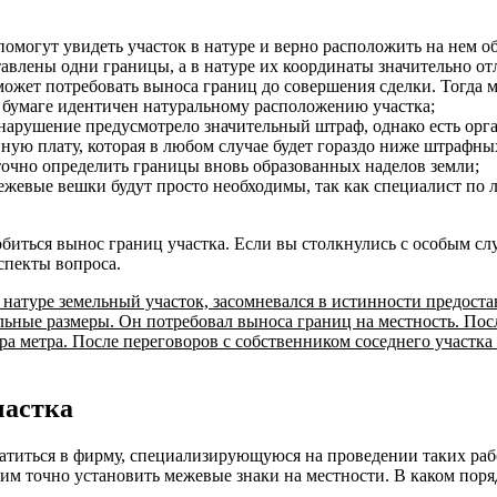
помогут увидеть участок в натуре и верно расположить на нем об
тавлены одни границы, а в натуре их координаты значительно от
может потребовать выноса границ до совершения сделки. Тогда 
а бумаге идентичен натуральному расположению участка;
е нарушение предусмотрело значительный штраф, однако есть орг
нную плату, которая в любом случае будет гораздо ниже штрафны
 точно определить границы вновь образованных наделов земли;
межевые вешки будут просто необходимы, так как специалист по
иться вынос границ участка. Если вы столкнулись с особым слу
спекты вопроса.
 натуре земельный участок, засомневался в истинности предост
альные размеры. Он потребовал выноса границ на местность. Пос
тора метра. После переговоров с собственником соседнего участк
частка
ратиться в фирму, специализирующуюся на проведении таких рабо
им точно установить межевые знаки на местности. В каком поря