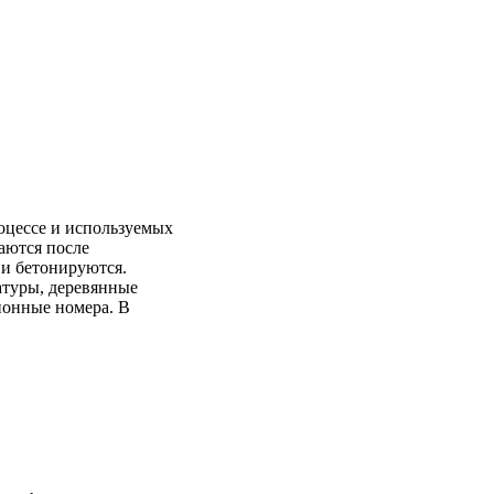
роцессе и используемых
аются после
 и бетонируются.
атуры, деревянные
ионные номера. В