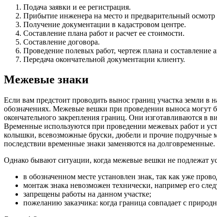
Подача заявки и ее регистрация.
Прибытие инженера на место и предварительный осмотр 
Получение документации в кадастровом центре.
Составление плана работ и расчет ее стоимости.
Составление договора.
Проведение полевых работ, чертеж плана и составление а
Передача окончательной документации клиенту.
Межевые знаки
Если вам предстоит проводить вынос границ участка земли в 
обозначениях. Межевые вешки при проведении выноса могут б
окончательного закрепления границ. Они изготавливаются в вид
Временные используются при проведении межевых работ и уст
колышки, всевозможные бруски, дюбели и прочие подручные м
последствии временные знаки заменяются на долговременные.
Однако бывают ситуации, когда межевые вешки не подлежат ус
в обозначенном месте установлен знак, так как уже пров
монтаж знака невозможен технически, например его следу
запрещены работы на данном участке;
пожеланию заказчика: когда граница совпадает с природ