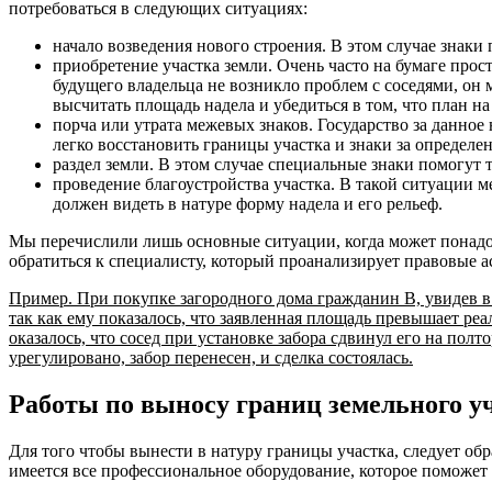
потребоваться в следующих ситуациях:
начало возведения нового строения. В этом случае знаки 
приобретение участка земли. Очень часто на бумаге прос
будущего владельца не возникло проблем с соседями, он 
высчитать площадь надела и убедиться в том, что план н
порча или утрата межевых знаков. Государство за данно
легко восстановить границы участка и знаки за определе
раздел земли. В этом случае специальные знаки помогут
проведение благоустройства участка. В такой ситуации 
должен видеть в натуре форму надела и его рельеф.
Мы перечислили лишь основные ситуации, когда может понадоб
обратиться к специалисту, который проанализирует правовые а
Пример. При покупке загородного дома гражданин В, увидев в
так как ему показалось, что заявленная площадь превышает ре
оказалось, что сосед при установке забора сдвинул его на пол
урегулировано, забор перенесен, и сделка состоялась.
Работы по выносу границ земельного у
Для того чтобы вынести в натуру границы участка, следует об
имеется все профессиональное оборудование, которое поможет 