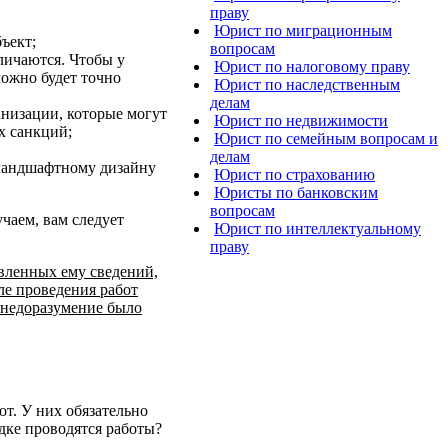
праву
Юрист по миграционным
ъект;
вопросам
личаются. Чтобы у
Юрист по налоговому праву
можно будет точно
Юрист по наследственным
делам
анизации, которые могут
Юрист по недвижимости
х санкций;
Юрист по семейным вопросам и
делам
 ландшафтному дизайну
Юрист по страхованию
Юристы по банковским
вопросам
чаем, вам следует
Юрист по интеллектуальному
праву
авленных ему сведений,
ле проведения работ
а недоразумение было
т. У них обязательно
дке проводятся работы?