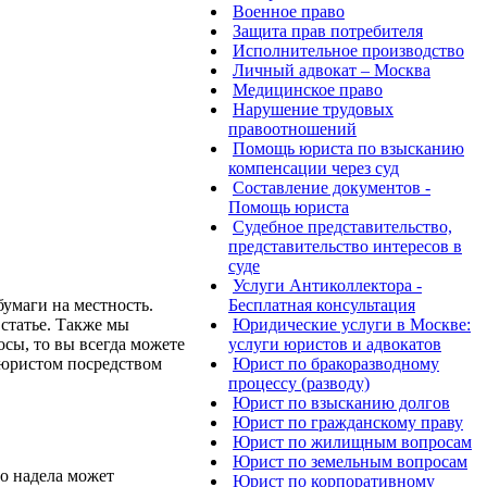
Военное право
Защита прав потребителя
Исполнительное производство
Личный адвокат – Москва
Медицинское право
Нарушение трудовых
правоотношений
Помощь юриста по взысканию
компенсации через суд
Составление документов -
Помощь юриста
Судебное представительство,
представительство интересов в
суде
Услуги Антиколлектора -
бумаги на местность.
Бесплатная консультация
статье. Также мы
Юридические услуги в Москве:
осы, то вы всегда можете
услуги юристов и адвокатов
 юристом посредством
Юрист по бракоразводному
процессу (разводу)
Юрист по взысканию долгов
Юрист по гражданскому праву
Юрист по жилищным вопросам
Юрист по земельным вопросам
о надела может
Юрист по корпоративному