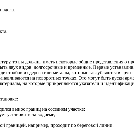
надела.
кта.
натуру, то вы должны иметь некоторые общие представления о п
ыть двух видов: долгосрочные и временные. Первые устанавлив
е столбов из дерева или металла, которые заглубляются в грунт
анавливаются на поворотных точках. Это могут быть куски арм
атериалы, на которые прикрепляются указатели и идентификац
тановке:
одился вынос границ на соседнем участке;
ет установить на водоеме;
ной границей, например, проходит по береговой линии.