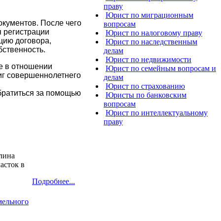
праву
Юрист по миграционным
окументов. После чего
вопросам
я регистрации
Юрист по налоговому праву
цию договора,
Юрист по наследственным
бственность.
делам
Юрист по недвижимости
ие в отношении
Юрист по семейным вопросам и
тиг совершеннолетнего
делам
Юрист по страхованию
обратиться за помощью
Юристы по банковским
вопросам
Юрист по интеллектуальному
праву
шлина
асток в
Подробнее...
мельного