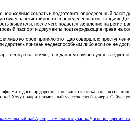
с необходимо собрать и подготовить определенный пакет д
мо будет зарегистрировать в определенных инстанциях. Дл
ть заявителя, после чего подается заявление на регистра
стровый паспорт и документы подтверждающие права на со
если лицо которое приняло этот дар совершило преступлен
сли даритель признан недееспособным либо если он не дос
дарственную на землю, то в данном случае лучше следует 
 оформить договор дарения земельного участка и какая гос. по
стка? Хочу подарить земельный участок своей дочери. Сейчас уч
.
ка
Земельный пай
Аренда земельного участка
Договор дарения зе