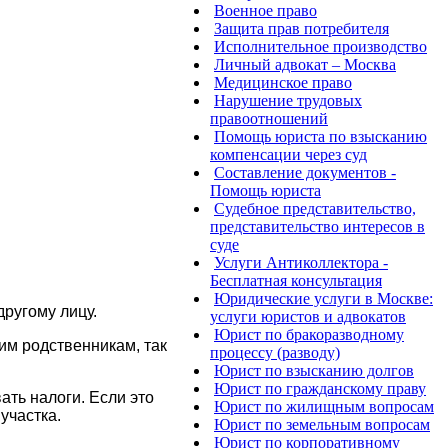
Военное право
Защита прав потребителя
Исполнительное производство
Личный адвокат – Москва
Медицинское право
Нарушение трудовых
правоотношений
Помощь юриста по взысканию
компенсации через суд
Составление документов -
Помощь юриста
Судебное представительство,
представительство интересов в
суде
Услуги Антиколлектора -
Бесплатная консультация
Юридические услуги в Москве:
ругому лицу.
услуги юристов и адвокатов
Юрист по бракоразводному
им родственникам, так
процессу (разводу)
Юрист по взысканию долгов
Юрист по гражданскому праву
ать налоги. Если это
Юрист по жилищным вопросам
 участка.
Юрист по земельным вопросам
Юрист по корпоративному