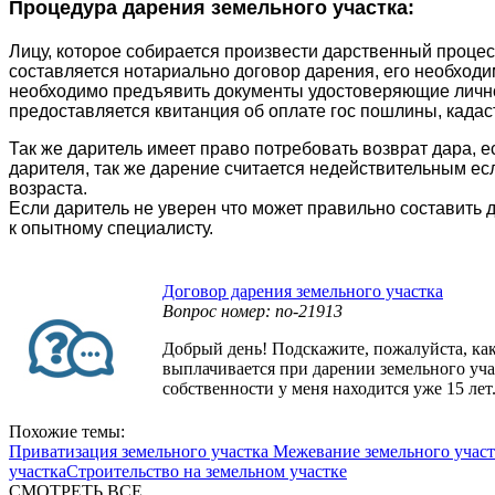
Процедура дарения земельного участка:
Лицу, которое собирается произвести дарственный процес
составляется нотариально договор дарения, его необходи
необходимо предъявить документы удостоверяющие личнос
предоставляется квитанция об оплате гос пошлины, када
Так же даритель имеет право потребовать возврат дара, 
дарителя, так же дарение считается недействительным е
возраста.
Если даритель не уверен что может правильно составить 
к опытному специалисту.
Договор дарения земельного участка
Вопрос номер: no-21913
Добрый день! Подскажите, пожалуйста, как
выплачивается при дарении земельного уча
собственности у меня находится уже 15 лет
Похожие темы:
Приватизация земельного участка
Межевание земельного участ
участка
Строительство на земельном участке
СМОТРЕТЬ ВСЕ