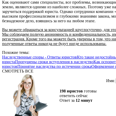
Как оценивают сами специалисты, все проблемы, возникающие
землю, являются одними из наиболее сложных. Поэтому уже на
заручиться поддержкой юриста. Однако сотрудники компании
высоким профессионализмом и глубокими знаниями закона, могу
безнадежное дело, взявшись за него на любом этапе.
Вы можете обращаться за консультацией круглосуточно, для это
Мы соблюдаем полную анонимность и конфиденциальность, име
регистрация. Кроме того вы можете быть уверены в том, что н
полученные ответы никогда не будут нигде использованы.
Похожие темы:
Наследственные споры - Ответы юристов
Кто такие недостойн
юриста
Пропущены сроки вступления в наследство
Как оспорит
юристов
Принятие наследства по истечении срока
Оформление н
СМОТРЕТЬ ВСЕ
Имя:
198 юристов
готовы
ответить сейчас
Ответ за
12 минут