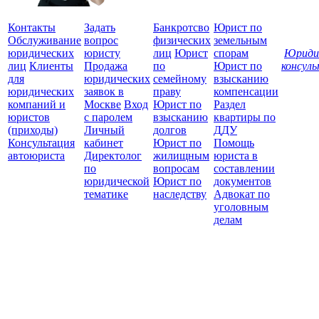
Контакты
Задать
Банкротсво
Юрист по
Обслуживание
вопрос
физических
земельным
юридических
юристу
лиц
Юрист
спорам
Юриди
лиц
Клиенты
Продажа
по
Юрист по
консул
для
юридических
семейному
взысканию
Все
юридических
заявок в
праву
компенсации
защ
компаний и
Москве
Вход
Юрист по
Раздел
юристов
с паролем
взысканию
квартиры по
(приходы)
Личный
долгов
ДДУ
Консультация
кабинет
Юрист по
Помощь
автоюриста
Директолог
жилищным
юриста в
по
вопросам
составлении
юридической
Юрист по
документов
тематике
наследству
Адвокат по
уголовным
делам