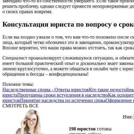
завещано что-то из собственности умершего. Если такое произо
решить проблему, однако следует привести неопровержимые до
о своих правах вовремя.
Консультация юриста по вопросу о сро
Если вы поздно узнали о том, что вам что-то положено после с
лица, который четко обозначил это в завещании, проконсульти
Вполне вероятно, что ваши права можно отстоять, так как срок
Специалист проанализирует сложившуюся ситуацию, и обязател
имеет большой практический опыт и досконально знает законы
линию круглосуточно, а можете общаться в онлайн чате с юрис
обращения и беседы – конфиденциальны!
Похожие темы:
Наследственные споры - Ответы юристов
Кто такие недостойн
юриста
Пропущены сроки вступления в наследство
Как оспорит
юристов
Принятие наследства по истечении срока
Оформление н
СМОТРЕТЬ ВСЕ
Имя:
198 юристов
готовы