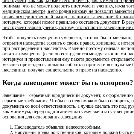
инструмент, так как, кроме всего прочего, рояль имел историч
понимал, что не может подарить инструмент ученику, из-за тог
медицинском центре, а его родня никому не позволит вынести 
оставался единственный выход – написать завещание. К пожи
нотариус, который помог правильно составить документ. В резу
инструмент забрал ученик, потому что оспорить завещание не
Чтобы получить имущество умершего, которое было завещано, с
открытия наследства заявить о своих правах, явившись к нота
при распределении наследства. Именно поэтому сначала выполн
остаток имущества (если он есть) делится между законными н
нотариуса и предоставления ему пакета документов открываетс
месяцев претенденты должны собрать и принести все нужные бу
наследники получат свидетельства о праве на наследство.
Когда завещание может быть оспорено?
Завещание – серьезный юридический документ, к оформлению 
серьезные требования. Чтобы его невозможно было оспорить, 
документа со всей ответственность, а лучше сделать это под р
как минимум, перед подписанием дать ему вычитать завещание
основания для оспаривания завещания.
Наследодатель объявлен недееспособным.
Нарушены права родственников, которым должна быть вы