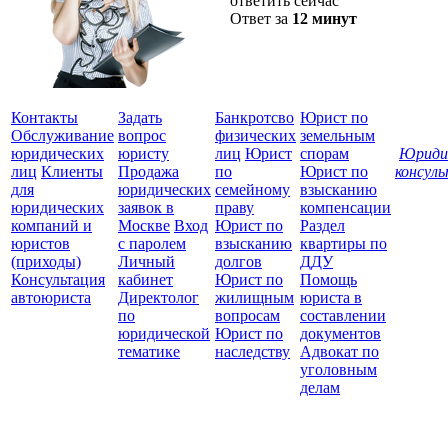
ответить сейчас
Ответ за
12 минут
Контакты
Задать
Банкротсво
Юрист по
Обслуживание
вопрос
физических
земельным
юридических
юристу
лиц
Юрист
спорам
Юриди
лиц
Клиенты
Продажа
по
Юрист по
консул
для
юридических
семейному
взысканию
Все
юридических
заявок в
праву
компенсации
защ
компаний и
Москве
Вход
Юрист по
Раздел
юристов
с паролем
взысканию
квартиры по
(приходы)
Личный
долгов
ДДУ
Консультация
кабинет
Юрист по
Помощь
автоюриста
Директолог
жилищным
юриста в
по
вопросам
составлении
юридической
Юрист по
документов
тематике
наследству
Адвокат по
уголовным
делам