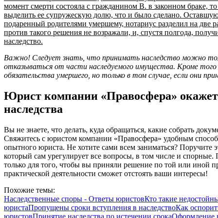
момент смерти состояла с гражданином В. в законном браке, то
выделить ее супружескую долю, что и было сделано. Оставшу
подаренный родителями умершему, нотариус разделил на две р
против такого решения не возражали, и, спустя полгода, получ
наследство.
Важно! Следует знать, что принимать наследство можно тол
отказываться от части наследуемого имущества. Кроме того н
обязательства умершего, но только в том случае, если они пр
Юрист компании «Правосфера» окажет
наследства
Вы не знаете, что делать, куда обращаться, какие собрать док
Свяжитесь с юристом компании «Правосфера» удобным способ
опытного юриста. Не хотите сами всем заниматься? Поручите э
который сам урегулирует все вопросы, в том числе и спорные. 
только для того, чтобы вы приняли решение по той или иной 
практической деятельности сможет отстоять ваши интересы!
Похожие темы:
Наследственные споры - Ответы юристов
Кто такие недостойн
юриста
Пропущены сроки вступления в наследство
Как оспорит
юристов
Принятие наследства по истечении срока
Оформление н