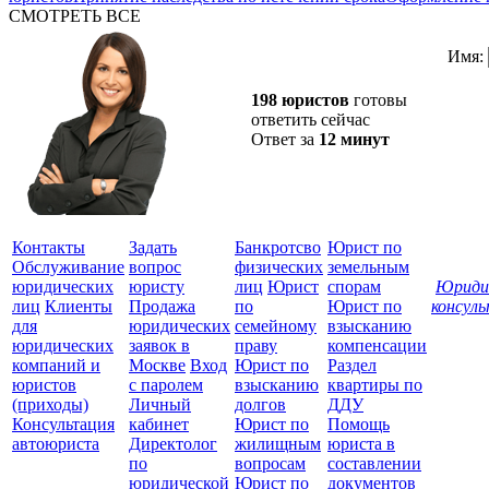
СМОТРЕТЬ ВСЕ
Имя:
198 юристов
готовы
ответить сейчас
Ответ за
12 минут
Контакты
Задать
Банкротсво
Юрист по
Обслуживание
вопрос
физических
земельным
юридических
юристу
лиц
Юрист
спорам
Юриди
лиц
Клиенты
Продажа
по
Юрист по
консул
для
юридических
семейному
взысканию
Все
юридических
заявок в
праву
компенсации
защ
компаний и
Москве
Вход
Юрист по
Раздел
юристов
с паролем
взысканию
квартиры по
(приходы)
Личный
долгов
ДДУ
Консультация
кабинет
Юрист по
Помощь
автоюриста
Директолог
жилищным
юриста в
по
вопросам
составлении
юридической
Юрист по
документов