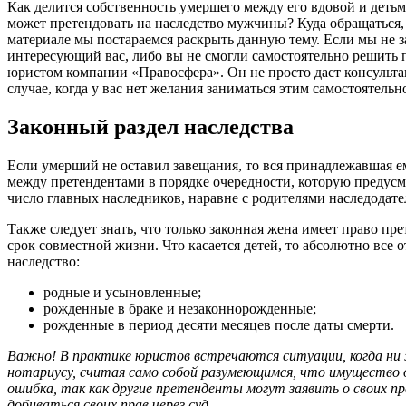
Как делится собственность умершего между его вдовой и дет
может претендовать на наследство мужчины? Куда обращаться,
материале мы постараемся раскрыть данную тему. Если мы не з
интересующий вас, либо вы не смогли самостоятельно решить п
юристом компании «Правосфера». Он не просто даст консульта
случае, когда у вас нет желания заниматься этим самостоятельн
Законный раздел наследства
Если умерший не оставил завещания, то вся принадлежавшая е
между претендентами в порядке очередности, которую предусма
число главных наследников, наравне с родителями наследодате
Также следует знать, что только законная жена имеет право пре
срок совместной жизни. Что касается детей, то абсолютно все
наследство:
родные и усыновленные;
рожденные в браке и незаконнорожденные;
рожденные в период десяти месяцев после даты смерти.
Важно! В практике юристов встречаются ситуации, когда ни 
нотариусу, считая само собой разумеющимся, что имущество 
ошибка, так как другие претенденты могут заявить о своих пр
добиваться своих прав через суд.