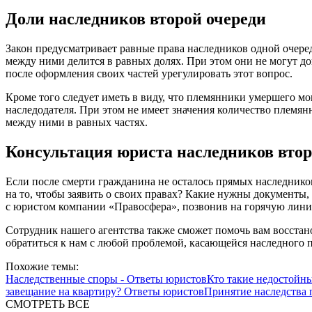
Доли наследников второй очереди
Закон предусматривает равные права наследников одной очеред
между ними делится в равных долях. При этом они не могут дог
после оформления своих частей урегулировать этот вопрос.
Кроме того следует иметь в виду, что племянники умершего мог
наследодателя. При этом не имеет значения количество племянн
между ними в равных частях.
Консультация юриста наследников втор
Если после смерти гражданина не осталось прямых наследников
на то, чтобы заявить о своих правах? Какие нужны документы,
с юристом компании «Правосфера», позвонив на горячую линию
Сотрудник нашего агентства также сможет помочь вам восстан
обратиться к нам с любой проблемой, касающейся наследного п
Похожие темы:
Наследственные споры - Ответы юристов
Кто такие недостойн
завещание на квартиру? Ответы юристов
Принятие наследства 
СМОТРЕТЬ ВСЕ