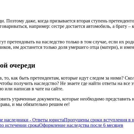
и. Поэтому даже, когда призывается вторая ступень претенденто
овариваться, например: сестре достается автомобиль, а брату – 
ут претендовать на наследство только в том случае, если их род
иков, им достанется только доля умершего отца (матери), и имен
ой очереди
, то, как быть претендентам, которые идут следом за ними? Скол
 чтобы получить наследство? Не знаете где найти ответы на все
 или написав в чате на сайте.
овить утраченные документы, которые необходимо представить 
рава, и мы обязательно решим ее!
ые наследники - Ответы юриста
Пропущены сроки вступления в н
по истечении срока
Оформление наследства после 6 месяцев