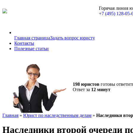
Горячая линия 
+7 (495) 128-05-
Главная страница
Задать вопрос юристу
Контакты
Полезные статьи
198 юристов
готовы ответит
Ответ за
12 минут
Главная
»
Юрист по наследственным делам
»
Наследники второ
Наследники второй очереди по