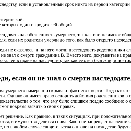
едству, если в установленный срок никто из первой категории н
атеринской.
 у которых один из родителей общий.
етендовать на собственность умершего, так как они не имеют общ
ля, если их родители умерли до того, как было открыто наследст
ди не оказалось, и на него могли претендовать родственники с
не знал о смерти гражданина В. Вместо него, документы на пра
азал ей в праве на наследство, так как ее отец был жив, и поэто
и, если он не знал о смерти наследодате
 умершего намеренно скрывают факт его смерти. Тогда кто-то и
сти. Однако он имеет право оспорить действия родственников в с
доказательства о том, что ему было слишком поздно сообщено о 
мог вовремя заявить о своих правах.
ет решение. Как правило, в таких ситуациях, при положительном
ются, и имущество делится снова. Закон не запрещает наследник
е, но в любом случае свидетельства о праве на наследство будут