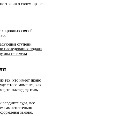
е заявил о своем праве.
их кровных связей.
во.
ледующей ступени.
во наследования подала
му она не имела
ля
з тех, кто имеет право
уде с того момента, как
смерти наследодателя,
 вердикте суда, все
ам самостоятельно
 оформлены заново.