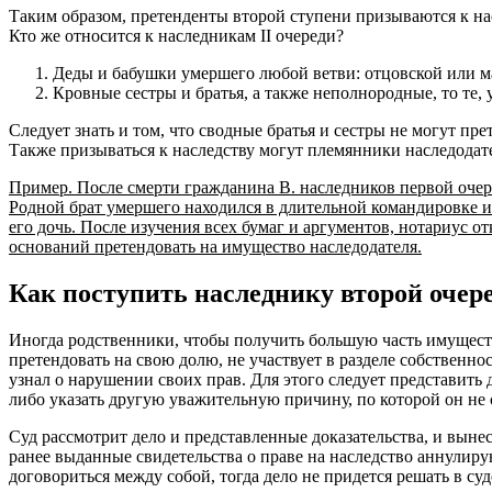
Таким образом, претенденты второй ступени призываются к насл
Кто же относится к наследникам II очереди?
Деды и бабушки умершего любой ветви: отцовской или м
Кровные сестры и братья, а также неполнородные, то те,
Следует знать и том, что сводные братья и сестры не могут пр
Также призываться к наследству могут племянники наследодате
Пример. После смерти гражданина В. наследников первой очере
Родной брат умершего находился в длительной командировке и 
его дочь. После изучения всех бумаг и аргументов, нотариус отк
оснований претендовать на имущество наследодателя.
Как поступить наследнику второй очеред
Иногда родственники, чтобы получить большую часть имущества
претендовать на свою долю, не участвует в разделе собственно
узнал о нарушении своих прав. Для этого следует представить 
либо указать другую уважительную причину, по которой он не с
Суд рассмотрит дело и представленные доказательства, и вынес
ранее выданные свидетельства о праве на наследство аннулиру
договориться между собой, тогда дело не придется решать в суд