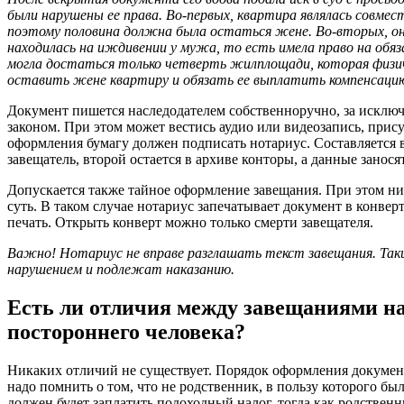
были нарушены ее права. Во-первых, квартира являлась совмес
поэтому половина должна была остаться жене. Во-вторых, он
находилась на иждивении у мужа, то есть имела право на обяз
могла достаться только четверть жилплощади, которая физич
оставить жене квартиру и обязать ее выплатить компенсаци
Документ пишется наследодателем собственноручно, за исклю
законом. При этом может вестись аудио или видеозапись, прис
оформления бумагу должен подписать нотариус. Составляется в
завещатель, второй остается в архиве конторы, а данные занося
Допускается также тайное оформление завещания. При этом ник
суть. В таком случае нотариус запечатывает документ в конвер
печать. Открыть конверт можно только смерти завещателя.
Важно! Нотариус не вправе разглашать текст завещания. Так
нарушением и подлежат наказанию.
Есть ли отличия между завещаниями на
постороннего человека?
Никаких отличий не существует. Порядок оформления документ
надо помнить о том, что не родственник, в пользу которого бы
должен будет заплатить подоходный налог, тогда как родствен