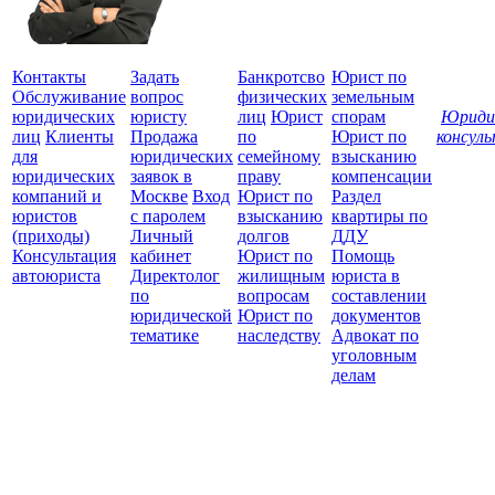
Контакты
Задать
Банкротсво
Юрист по
Обслуживание
вопрос
физических
земельным
юридических
юристу
лиц
Юрист
спорам
Юриди
лиц
Клиенты
Продажа
по
Юрист по
консул
для
юридических
семейному
взысканию
Все
юридических
заявок в
праву
компенсации
защ
компаний и
Москве
Вход
Юрист по
Раздел
юристов
с паролем
взысканию
квартиры по
(приходы)
Личный
долгов
ДДУ
Консультация
кабинет
Юрист по
Помощь
автоюриста
Директолог
жилищным
юриста в
по
вопросам
составлении
юридической
Юрист по
документов
тематике
наследству
Адвокат по
уголовным
делам