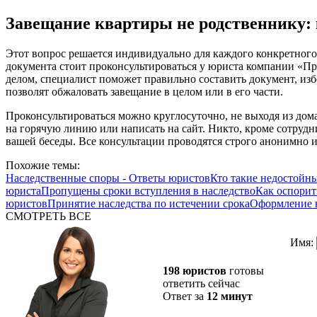
Завещание квартиры не родственнику:
Этот вопрос решается индивидуально для каждого конкретного
документа стоит проконсультироваться у юриста компании «П
делом, специалист поможет правильно составить документ, из
позволят обжаловать завещание в целом или в его части.
Проконсультироваться можно круглосуточно, не выходя из дома
на горячую линию или написать на сайт. Никто, кроме сотрудни
вашей беседы. Все консультации проводятся строго анонимно 
Похожие темы:
Наследственные споры - Ответы юристов
Кто такие недостойн
юриста
Пропущены сроки вступления в наследство
Как оспорит
юристов
Принятие наследства по истечении срока
Оформление н
СМОТРЕТЬ ВСЕ
Имя:
198 юристов
готовы
ответить сейчас
Ответ за
12 минут