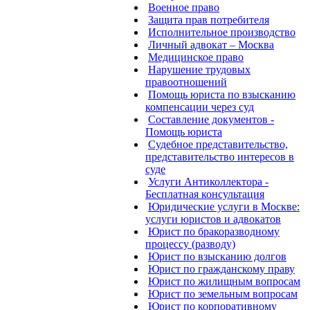
Военное право
Защита прав потребителя
Исполнительное производство
Личный адвокат – Москва
Медицинское право
Нарушение трудовых
правоотношений
Помощь юриста по взысканию
компенсации через суд
Составление документов -
Помощь юриста
Судебное представительство,
представительство интересов в
суде
Услуги Антиколлектора -
Бесплатная консультация
Юридические услуги в Москве:
услуги юристов и адвокатов
Юрист по бракоразводному
процессу (разводу)
Юрист по взысканию долгов
Юрист по гражданскому праву
Юрист по жилищным вопросам
Юрист по земельным вопросам
Юрист по корпоративному