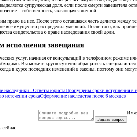
ыделяется супружеская доля, если после смерти завещателя оста
лючение – собственность, являющаяся личной.
 право на нее. После этого оставшаяся часть делится между т
 не все имущество распределил умерший. После того, как пройде
ства свидетельства о праве наследования своей доли.
м исполнения завещания
ских услуг, начиная от консультаций в телефонном режиме или 
необходимо. Вы можете круглосуточно обращаться к специалиста
егда в курсе последних изменений в законы, поэтому они могут
ые наследники - Ответы юриста
Пропущены сроки вступления в н
по истечении срока
Оформление наследства после 6 месяцев
Имя
ь сейчас