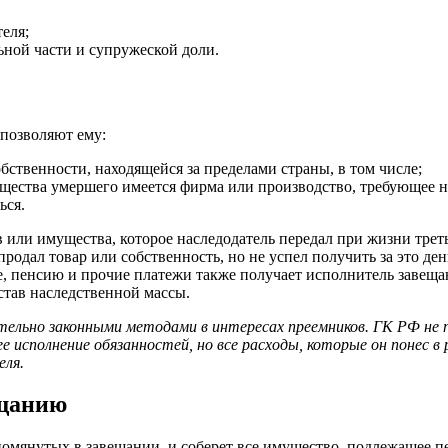
еля;
льной части и супружеской доли.
позволяют ему:
бственности, находящейся за пределами страны, в том числе;
ущества умершего имеется фирма или производство, требующее 
ься.
 или имущества, которое наследодатель передал при жизни трет
одал товар или собственность, но не успел получить за это ден
, пенсию и прочие платежи также получает исполнитель завещан
став наследственной массы.
ельно законными методами в интересах преемников. ГК РФ не 
 исполнение обязанностей, но все расходы, которые он понес в
еля.
ещанию
помянутых в завещании, и соберет все имущество, подлежащее п