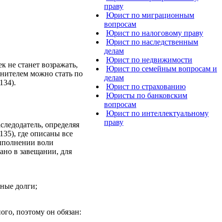
праву
Юрист по миграционным
вопросам
Юрист по налоговому праву
Юрист по наследственным
делам
Юрист по недвижимости
к не станет возражать,
Юрист по семейным вопросам и
лнителем можно стать по
делам
134).
Юрист по страхованию
Юристы по банковским
вопросам
Юрист по интеллектуальному
праву
следодатель, определяя
135), где описаны все
выполнении воли
ано в завещании, для
жные долги;
го, поэтому он обязан: