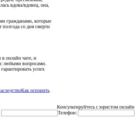
лась вдова/вдовец, она,
еми гражданами, которые
т полгода со дня смерти
в онлайн чате, и
м с любыми вопросами.
 гарантировать успех
аследство
Как оспорить
Консультируйтесь с юристом онлайн
:
Телефон: