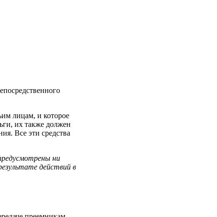
непосредственного
ьим лицам, и которое
ьги, их также должен
ия. Все эти средства
предусмотрены ни
 результате действий в
ередаче преемникам,