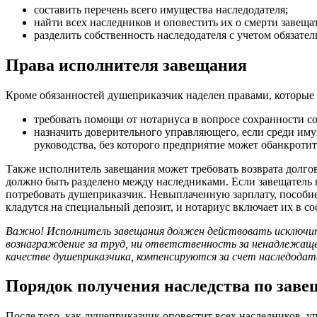
составить перечень всего имущества наследодателя;
найти всех наследников и оповестить их о смерти завещат
разделить собственность наследодателя с учетом обязате
Права исполнителя завещания
Кроме обязанностей душеприказчик наделен правами, которые 
требовать помощи от нотариуса в вопросе сохранности со
назначить доверительного управляющего, если среди им
руководства, без которого предприятие может обанкротит
Также исполнитель завещания может требовать возврата долгов
должно быть разделено между наследниками. Если завещатель пр
потребовать душеприказчик. Невыплаченную зарплату, пособие
кладутся на специальный депозит, и нотариус включает их в со
Важно! Исполнитель завещания должен действовать исключит
вознаграждение за труд, ни ответственность за ненадлежащее
качестве душеприказчика, компенсируются за счет наследодат
Порядок получения наследства по зав
После того, как душеприказчик оповестит всех наследников, у