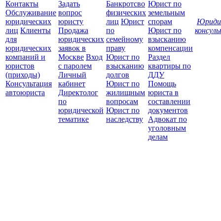
Контакты
Задать
Банкротсво
Юрист по
Обслуживание
вопрос
физических
земельным
юридических
юристу
лиц
Юрист
спорам
Юриди
лиц
Клиенты
Продажа
по
Юрист по
консул
для
юридических
семейному
взысканию
Все
юридических
заявок в
праву
компенсации
защ
компаний и
Москве
Вход
Юрист по
Раздел
юристов
с паролем
взысканию
квартиры по
(приходы)
Личный
долгов
ДДУ
Консультация
кабинет
Юрист по
Помощь
автоюриста
Директолог
жилищным
юриста в
по
вопросам
составлении
юридической
Юрист по
документов
тематике
наследству
Адвокат по
уголовным
делам