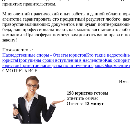
принятых правительством.
Многолетний практический опыт работы в данной области юр
агентства гарантировать сто процентный результат любого, даж
правоустанавливающих документов или бумаг, подтверждающих
беда, наш профессионалы знают, как можно восстановить люб
компании «Правосфера» помогут вам доказать ваши права и п
закону!
Похожие темы:
Наследственные споры - Ответы юристов
Кто такие недостойн
юриста
Пропущены сроки вступления в наследство
Как оспорит
юристов
Принятие наследства по истечении срока
Оформление н
СМОТРЕТЬ ВСЕ
Имя:
198 юристов
готовы
ответить сейчас
Ответ за
12 минут