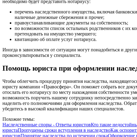
необходимо будет представить нотариусу:
перечень наследственного имущества, включая банковские
наличные денежные сбережения и прочее;
правоустанавливающие документы на собственность;
по возможности список остальных родственников с их ко
претендовать на имущество умершего;
квитанцию об оплате услуг нотариуса.
Иногда в зависимости от ситуации могут понадобиться и друг
проконсультироваться у специалиста.
Помощь юриста при оформлении наследс
Чтобы облегчить процедуру принятия наследства, находящегося 
юристу компании «Правосфера». Он поможет собрать все докум
отослать его нотариусу по месту нахождения собственности ум
возможность поручить нашему сотруднику непосредственно за
наделить его полномочиями для оформления наследства. Обрат
убедитесь в высокой квалификации наших специалистов.
Похожие темы:
Наследственные споры - Ответы юристов
Кто такие недостойн
юриста
Пропущены сроки вступления в наследство
Как оспорит
юристов
Принятие наследства по истечении срока
Оформление н