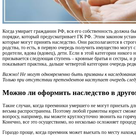
Когда умирает гражданин РФ, вся его собственность должна б
порядке, который предусматривает ГК РФ. Этим законом уста
которые могут принять наследство. Они располагаются в стро
родства, то есть, в первую очередь получить имущество могут
родители, вдова (вдовец), дети. Если в этой категории никого н
призывается следующая ступень – кровные братья и сестры, и р
показывает практика, дальше четвертой категории очередь редк
Важно! Не могут одновременно быть призваны к наследованию
Только при отсутствии претендентов наступает очередь сле
Можно ли оформить наследство в друго
Такие случаи, когда преемники умершего не могут приехать дл
весьма распространена. Поэтому любой грамотны юрист сможет
вопросу, например, вы можете круглосуточно звонить на горя
Конечно, все это осуществимо, но несколько осложняет процеду
Гораздо проще, когда преемник может выехать по месту нахож