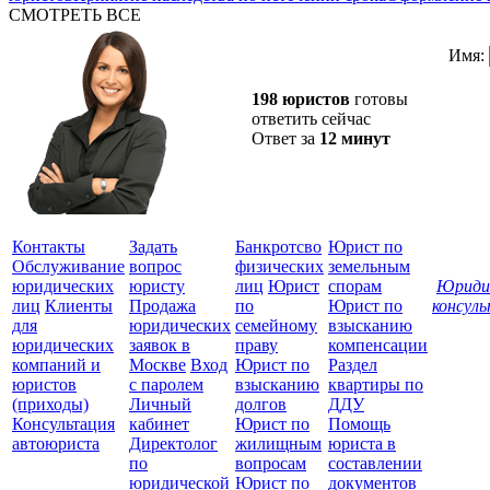
СМОТРЕТЬ ВСЕ
Имя:
198 юристов
готовы
ответить сейчас
Ответ за
12 минут
Контакты
Задать
Банкротсво
Юрист по
Обслуживание
вопрос
физических
земельным
юридических
юристу
лиц
Юрист
спорам
Юриди
лиц
Клиенты
Продажа
по
Юрист по
консул
для
юридических
семейному
взысканию
Все
юридических
заявок в
праву
компенсации
защ
компаний и
Москве
Вход
Юрист по
Раздел
юристов
с паролем
взысканию
квартиры по
(приходы)
Личный
долгов
ДДУ
Консультация
кабинет
Юрист по
Помощь
автоюриста
Директолог
жилищным
юриста в
по
вопросам
составлении
юридической
Юрист по
документов