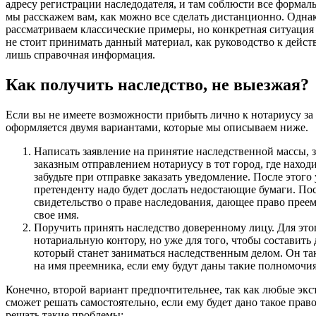
адресу регистрации наследодателя, и там соблюсти все формаль
мы расскажем вам, как можно все сделать дистанционно. Однак
рассматриваем классические примеры, но конкретная ситуаци
не стоит принимать данный материал, как руководство к дейст
лишь справочная информация.
Как получить наследство, не выезжая?
Если вы не имеете возможности прибыть лично к нотариусу за 
оформляется двумя вариантами, которые мы описываем ниже.
Написать заявление на принятие наследственной массы, з
заказным отправлением нотариусу в тот город, где наход
забудьте при отправке заказать уведомление. После этого
претенденту надо будет дослать недостающие бумаги. По
свидетельство о праве наследования, дающее право прее
свое имя.
Поручить принять наследство доверенному лицу. Для это
нотариальную контору, но уже для того, чтобы составить
который станет заниматься наследственным делом. Он т
на имя преемника, если ему будут даны такие полномочия
Конечно, второй вариант предпочтительнее, так как любые эк
сможет решать самостоятельно, если ему будет дано такое прав
решать такие проблемы: