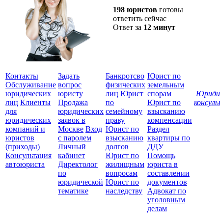
198 юристов
готовы
ответить сейчас
Ответ за
12 минут
Контакты
Задать
Банкротсво
Юрист по
Обслуживание
вопрос
физических
земельным
юридических
юристу
лиц
Юрист
спорам
Юриди
лиц
Клиенты
Продажа
по
Юрист по
консул
для
юридических
семейному
взысканию
Все
юридических
заявок в
праву
компенсации
защ
компаний и
Москве
Вход
Юрист по
Раздел
юристов
с паролем
взысканию
квартиры по
(приходы)
Личный
долгов
ДДУ
Консультация
кабинет
Юрист по
Помощь
автоюриста
Директолог
жилищным
юриста в
по
вопросам
составлении
юридической
Юрист по
документов
тематике
наследству
Адвокат по
уголовным
делам