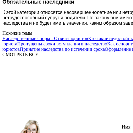
Обязательные наследники
К этой категории относятся несовершеннолетние или нет
нетрудоспособный супруг и родители. По закону они имею
наследства и не будет иметь значения, каким образом за
Похожие темы:
Наследственные споры - Ответы юристов
Кто такие недостойн
юриста
Пропущены сроки вступления в наследство
Как оспорит
юристов
Принятие наследства по истечении срока
Оформление н
СМОТРЕТЬ ВСЕ
Имя: