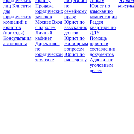
юридических
юристу
лиц
Юрист
спорам
Юриди
лиц
Клиенты
Продажа
по
Юрист по
консул
для
юридических
семейному
взысканию
Все
юридических
заявок в
праву
компенсации
защ
компаний и
Москве
Вход
Юрист по
Раздел
юристов
с паролем
взысканию
квартиры по
(приходы)
Личный
долгов
ДДУ
Консультация
кабинет
Юрист по
Помощь
автоюриста
Директолог
жилищным
юриста в
по
вопросам
составлении
юридической
Юрист по
документов
тематике
наследству
Адвокат по
уголовным
делам