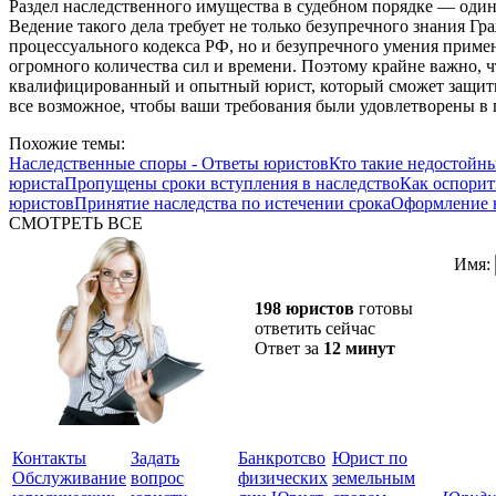
Раздел наследственного имущества в судебном порядке — один
Ведение такого дела требует не только безупречного знания Гр
процессуального кодекса РФ, но и безупречного умения применя
огромного количества сил и времени. Поэтому крайне важно, ч
квалифицированный и опытный юрист, который сможет защитит
все возможное, чтобы ваши требования были удовлетворены в 
Похожие темы:
Наследственные споры - Ответы юристов
Кто такие недостойн
юриста
Пропущены сроки вступления в наследство
Как оспорит
юристов
Принятие наследства по истечении срока
Оформление н
СМОТРЕТЬ ВСЕ
Имя:
198 юристов
готовы
ответить сейчас
Ответ за
12 минут
Контакты
Задать
Банкротсво
Юрист по
Обслуживание
вопрос
физических
земельным