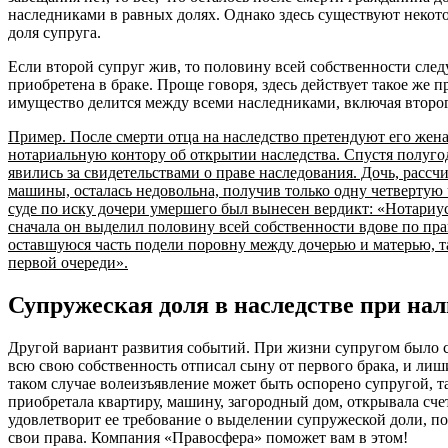
наследниками в равных долях. Однако здесь существуют некот
доля супруга.
Если второй супруг жив, то половину всей собственности следу
приобретена в браке. Проще говоря, здесь действует такое же п
имущество делится между всеми наследниками, включая второг
Пример. После смерти отца на наследство претендуют его жена
нотариальную контору об открытии наследства. Спустя полугод
явились за свидетельствами о праве наследования. Дочь, расс
машины, осталась недовольна, получив только одну четвертую 
суде по иску дочери умершего был вынесен вердикт: «Нотариу
сначала он выделил половину всей собственности вдове по пра
оставшуюся часть подели поровну между дочерью и матерью, т
первой очереди».
Супружеская доля в наследстве при на
Другой вариант развития событий. При жизни супругом было с
всю свою собственность отписал сыну от первого брака, и лиш
таком случае волеизъявление может быть оспорено супругой, т
приобретала квартиру, машину, загородный дом, открывала счет
удовлетворит ее требование о выделении супружеской доли, п
свои права. Компания «Правосфера» поможет вам в этом!