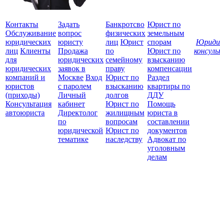
Контакты
Задать
Банкротсво
Юрист по
Обслуживание
вопрос
физических
земельным
юридических
юристу
лиц
Юрист
спорам
Юриди
лиц
Клиенты
Продажа
по
Юрист по
консул
для
юридических
семейному
взысканию
Все
юридических
заявок в
праву
компенсации
защ
компаний и
Москве
Вход
Юрист по
Раздел
юристов
с паролем
взысканию
квартиры по
(приходы)
Личный
долгов
ДДУ
Консультация
кабинет
Юрист по
Помощь
автоюриста
Директолог
жилищным
юриста в
по
вопросам
составлении
юридической
Юрист по
документов
тематике
наследству
Адвокат по
уголовным
делам