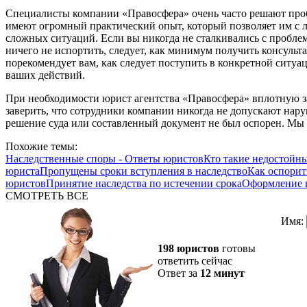
Специалисты компании «Правосфера» очень часто решают проб
имеют огромный практический опыт, который позволяет им с л
сложных ситуаций. Если вы никогда не сталкивались с проблема
ничего не испортить, следует, как минимум получить консуль
порекомендует вам, как следует поступить в конкретной ситуа
ваших действий.
При необходимости юрист агентства «Правосфера» вплотную з
заверить, что сотрудники компании никогда не допускают нару
решение суда или составленный документ не был оспорен. Мы
Похожие темы:
Наследственные споры - Ответы юристов
Кто такие недостойн
юриста
Пропущены сроки вступления в наследство
Как оспорит
юристов
Принятие наследства по истечении срока
Оформление н
СМОТРЕТЬ ВСЕ
Имя:
198 юристов
готовы
ответить сейчас
Ответ за
12 минут