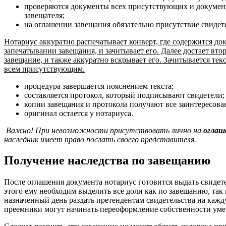
проверяются документы всех присутствующих и докумен
завещателя;
на оглашении завещания обязательно присутствие свидет
Нотариус аккуратно распечатывает конверт, где содержится д
запечатывании завещания, и зачитывает его. Далее достает вто
завещание, и также аккуратно вскрывает его. Зачитывается тек
всем присутствующим.
процедура завершается пояснением текста;
составляется протокол, который подписывают свидетели;
копии завещания и протокола получают все заинтересова
оригинал остается у нотариуса.
Важно! При невозможности присутствовать лично на
оглаш
наследник имеет право послать своего представителя.
Получение наследства по завещанию
После оглашения документа нотариус готовится выдать свидете
этого ему необходим выделить все доли как по завещанию, так 
назначенный день раздать претендентам свидетельства на каж
преемники могут начинать переоформление собственности уме