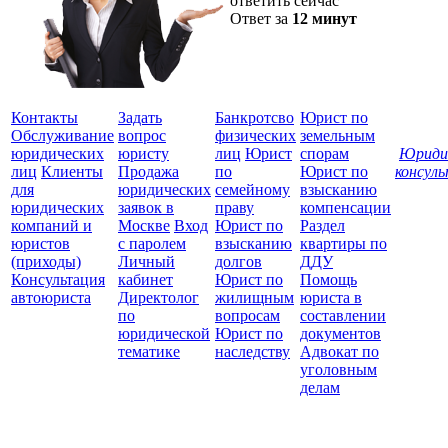
ответить сейчас
Ответ за
12 минут
Контакты
Задать
Банкротсво
Юрист по
Обслуживание
вопрос
физических
земельным
юридических
юристу
лиц
Юрист
спорам
Юриди
лиц
Клиенты
Продажа
по
Юрист по
консул
для
юридических
семейному
взысканию
Все
юридических
заявок в
праву
компенсации
защ
компаний и
Москве
Вход
Юрист по
Раздел
юристов
с паролем
взысканию
квартиры по
(приходы)
Личный
долгов
ДДУ
Консультация
кабинет
Юрист по
Помощь
автоюриста
Директолог
жилищным
юриста в
по
вопросам
составлении
юридической
Юрист по
документов
тематике
наследству
Адвокат по
уголовным
делам