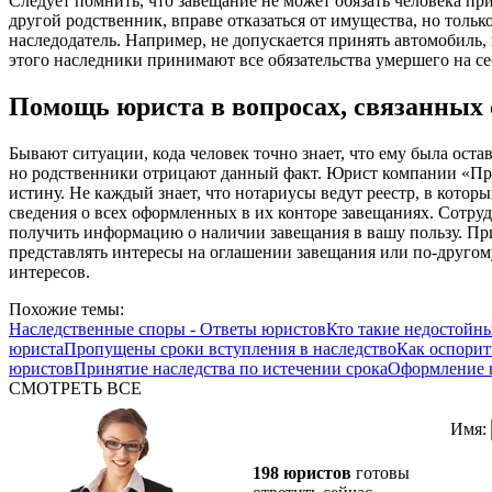
Следует помнить, что завещание не может обязать человека при
другой родственник, вправе отказаться от имущества, но только
наследодатель. Например, не допускается принять автомобиль, 
этого наследники принимают все обязательства умершего на с
Помощь юриста в вопросах, связанных
Бывают ситуации, кода человек точно знает, что ему была оста
но родственники отрицают данный факт. Юрист компании «Пр
истину. Не каждый знает, что нотариусы ведут реестр, в которы
сведения о всех оформленных в их конторе завещаниях. Сотру
получить информацию о наличии завещания в вашу пользу. Пр
представлять интересы на оглашении завещания или по-другом
интересов.
Похожие темы:
Наследственные споры - Ответы юристов
Кто такие недостойн
юриста
Пропущены сроки вступления в наследство
Как оспорит
юристов
Принятие наследства по истечении срока
Оформление н
СМОТРЕТЬ ВСЕ
Имя:
198 юристов
готовы