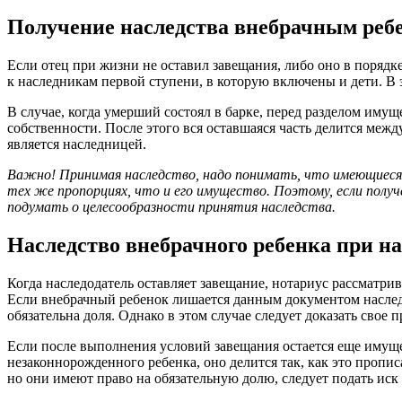
Получение наследства внебрачным ребе
Если отец при жизни не оставил завещания, либо оно в поряд
к наследникам первой ступени, в которую включены и дети. В 
В случае, когда умерший состоял в барке, перед разделом иму
собственности. После этого вся оставшаяся часть делится межд
является наследницей.
Важно! Принимая наследство, надо понимать, что имеющиеся 
тех же пропорциях, что и его имущество. Поэтому, если полу
подумать о целесообразности принятия наследства.
Наследство внебрачного ребенка при н
Когда наследодатель оставляет завещание, нотариус рассматрив
Если внебрачный ребенок лишается данным документом наследс
обязательна доля. Однако в этом случае следует доказать свое 
Если после выполнения условий завещания остается еще имущес
незаконнорожденного ребенка, оно делится так, как это пропи
но они имеют право на обязательную долю, следует подать иск 