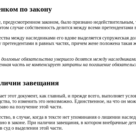
нком по закону
ке, предусмотренном законом, было признано недействительным,
этом случае собственность делится между всеми претендентами 
щества между наследниками его вдове выделяется супружеская до
у претендентами в равных частях, причем жене положена такая же
долговые обязательства умершего делятся между наследниками 
ченная часть не компенсирует затраты на погашение обязатель
аличии завещания
ает этот документ, как главный, и прежде всего, выполняет усло
тва, то изменить это невозможно. Единственное, на что он мож
право на получение этой части.
тво, в случае, когда в тексте нет упоминания о лишении наслед
сано в законе. При наличии завещания, в котором внебрачные де
в суд о выделении этой части.