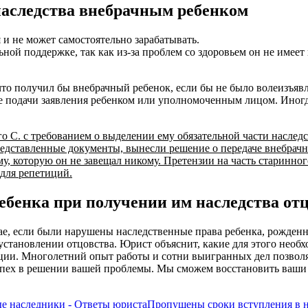
наследства внебрачным ребенком
 и не может самостоятельно зарабатывать.
ьной поддержке, так как из-за проблем со здоровьем он не имеет
 что получил бы внебрачный ребенок, если бы не было волеизъяв
ле подачи заявления ребенком или уполномоченным лицом. Иногд
о С. с требованием о выделении ему обязательной части наследс
представленные документы, вынесли решение о передаче внебрачн
у, которую он не завещал никому. Претензии на часть старинно
 для репетиций.
бенка при получении им наследства от
е, если были нарушены наследственные права ребенка, рожденн
 установлении отцовства. Юрист объяснит, какие для этого необ
анции. Многолетний опыт работы и сотни выигранных дел позво
пех в решении вашей проблемы. Мы сможем восстановить ваши 
ые наследники - Ответы юриста
Пропущены сроки вступления в н