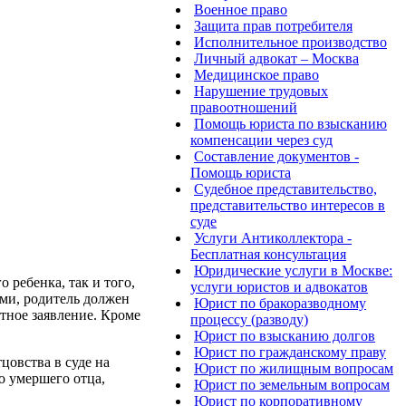
Военное право
Защита прав потребителя
Исполнительное производство
Личный адвокат – Москва
Медицинское право
Нарушение трудовых
правоотношений
Помощь юриста по взысканию
компенсации через суд
Составление документов -
Помощь юриста
Судебное представительство,
представительство интересов в
суде
Услуги Антиколлектора -
Бесплатная консультация
Юридические услуги в Москве:
 ребенка, так и того,
услуги юристов и адвокатов
ами, родитель должен
Юрист по бракоразводному
тное заявление. Кроме
процессу (разводу)
Юрист по взысканию долгов
Юрист по гражданскому праву
цовства в суде на
Юрист по жилищным вопросам
о умершего отца,
Юрист по земельным вопросам
Юрист по корпоративному