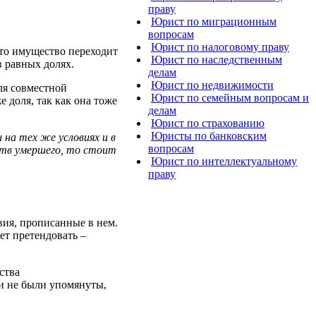
праву
Юрист по миграционным
вопросам
Юрист по налоговому праву
 то имущество переходит
Юрист по наследственным
в равных долях.
делам
Юрист по недвижимости
ля совместной
Юрист по семейным вопросам и
 доля, так как она тоже
делам
Юрист по страхованию
Юристы по банковским
на тех же условиях и в
вопросам
ств умершего, то стоит
Юрист по интеллектуальному
праву
вия, прописанные в нем.
ет претендовать –
ства
ти не были упомянуты,