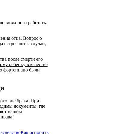
 возможности работать.
ления отца. Вопрос о
а встречаются случаи,
тва после смерти его
ому ребенку в качестве
го фортепиано были
ца
ого вне брака. При
ходимы документы, где
ляют нашим
права!
аследство
Как оспорить