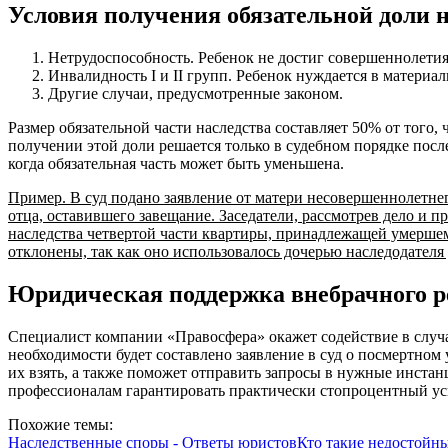
Условия получения обязательной доли 
Нетрудоспособность. Ребенок не достиг совершеннолетия
Инвалидность I и II групп. Ребенок нуждается в материал
Другие случаи, предусмотренные законом.
Размер обязательной части наследства составляет 50% от того,
получении этой доли решается только в судебном порядке пос
когда обязательная часть может быть уменьшена.
Пример. В суд подано заявление от матери несовершеннолетнег
отца, оставившего завещание. Заседатели, рассмотрев дело и 
наследства четвертой части квартиры, принадлежащей умершем
отклонены, так как оно использовалось дочерью наследодателя
Юридическая поддержка внебрачного ре
Специалист компании «Правосфера» окажет содействие в случа
необходимости будет составлено заявление в суд о посмертном
их взять, а также поможет отправить запросы в нужные инст
профессионалам гарантировать практически стопроцентный ус
Похожие темы:
Наследственные споры - Ответы юристов
Кто такие недостойн