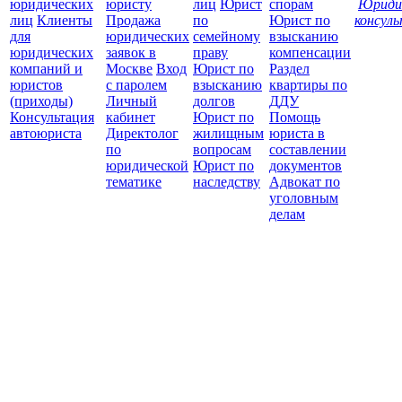
юридических
юристу
лиц
Юрист
спорам
Юриди
лиц
Клиенты
Продажа
по
Юрист по
консул
для
юридических
семейному
взысканию
Все
юридических
заявок в
праву
компенсации
защ
компаний и
Москве
Вход
Юрист по
Раздел
юристов
с паролем
взысканию
квартиры по
(приходы)
Личный
долгов
ДДУ
Консультация
кабинет
Юрист по
Помощь
автоюриста
Директолог
жилищным
юриста в
по
вопросам
составлении
юридической
Юрист по
документов
тематике
наследству
Адвокат по
уголовным
делам