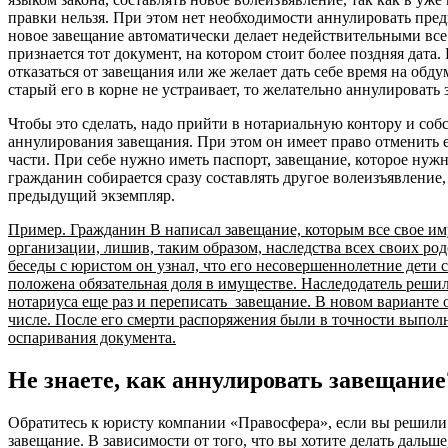
правки нельзя. При этом нет необходимости аннулировать пред
новое завещание автоматически делает недействительными вс
признается тот документ, на котором стоит более поздняя дата
отказаться от завещания или же желает дать себе время на обд
старый его в корне не устраивает, то желательно аннулировать 
Чтобы это сделать, надо прийти в нотариальную контору и соб
аннулирования завещания. При этом он имеет право отменить ег
части. При себе нужно иметь паспорт, завещание, которое нуж
гражданин собирается сразу составлять другое волеизъявление, 
предыдущий экземпляр.
Пример. Гражданин В написал завещание, которым все свое и
организации, лишив, таким образом, наследства всех своих ро
беседы с юристом он узнал, что его несовершеннолетние дети с
положена обязательная доля в имуществе. Наследодатель решил
нотариуса еще раз и переписать завещание. В новом варианте о
числе. После его смерти распоряжения были в точности выполн
оспаривания документа.
Не знаете, как аннулировать завещани
Обратитесь к юристу компании «Правосфера», если вы решили
завещание. В зависимости от того, что вы хотите делать дальш