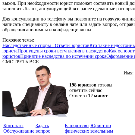
выход. При необходимости юрист поможет составить новый д
заполнить бланк, аннулирующий все ранее сделанные распоря
Для консультации по телефону вы позвоните на горячую линию
написать специалисту в онлайн чате или задать вопрос, отправ
обращения анонимны и конфиденциальны.
Похожие темы:
Наследственные споры - Ответы юристов
Кто такие недостойн
юриста
Пропущены сроки вступления в наследство
Как оспорит
юристов
Принятие наследства по истечении срока
Оформление н
СМОТРЕТЬ ВСЕ
Имя:
198 юристов
готовы
ответить сейчас
Ответ за
12 минут
Контакты
Задать
Банкротсво
Юрист по
Обслуживание
вопрос
физических
земельным