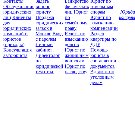
Контакты
Задать
Банкротсво
Юрист по
Обслуживание
вопрос
физических
земельным
юридических
юристу
лиц
Юрист
спорам
Юриди
лиц
Клиенты
Продажа
по
Юрист по
консул
для
юридических
семейному
взысканию
Все
юридических
заявок в
праву
компенсации
защ
компаний и
Москве
Вход
Юрист по
Раздел
юристов
с паролем
взысканию
квартиры по
(приходы)
Личный
долгов
ДДУ
Консультация
кабинет
Юрист по
Помощь
автоюриста
Директолог
жилищным
юриста в
по
вопросам
составлении
юридической
Юрист по
документов
тематике
наследству
Адвокат по
уголовным
делам