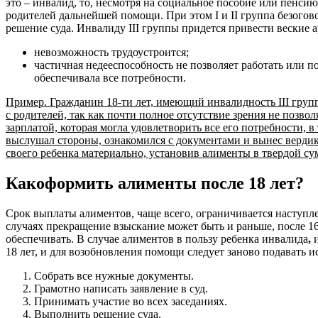
это – инвалид, то, несмотря на социальное пособие или пенсию
родителей дальнейшей помощи. При этом I и II группа безого
решение суда. Инвалиду III группы придется привести веские 
невозможность трудоустроится;
частичная недееспособность не позволяет работать или п
обеспечивала все потребности.
Пример. Гражданин 18-ти лет, имеющий инвалидность
III
групп
с родителей, так как почти полное отсутствие зрения не позвол
зарплатой, которая могла удовлетворить все его потребности, в
выслушал стороны, ознакомился с документами и вынес
вердик
своего ребенка материально, установив алименты в твердой су
Как
оформить алименты после 18 лет?
Срок выплаты алиментов, чаще всего, ограничивается наступ
случаях прекращение взыскание может быть и раньше, после 16-
обеспечивать. В случае алиментов в пользу ребенка инвалида
,
18 лет, и для возобновления помощи следует заново подавать и
Собрать все нужные документы.
Грамотно написать заявление в суд.
Принимать участие во всех заседаниях.
Выполнить решение суда.