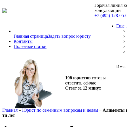
Горячая линия 
консультации
+7 (495) 128-05-
Еще..
Главная страница
Задать вопрос юристу
Контакты
Полезные статьи
Имя:
198 юристов
готовы
ответить сейчас
Ответ за
12 минут
Главная
»
Юрист по семейным вопросам и делам
»
Алименты на
ти лет