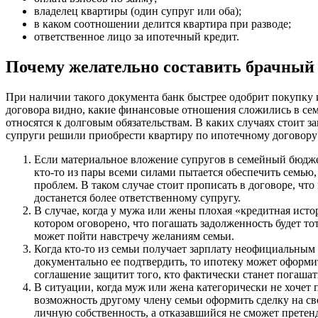
владелец квартиры (один супруг или оба);
в каком соотношении делится квартира при разводе;
ответственное лицо за ипотечный кредит.
Почему желательно составить брачный
При наличии такого документа банк быстрее одобрит покупку 
договора видно, какие финансовые отношения сложились в семь
относятся к долговым обязательствам. В каких случаях стоит з
супруги решили приобрести квартиру по ипотечному договору
Если материальное вложение супругов в семейный бюдже
кто-то из пары всеми силами пытается обеспечить семью,
проблем. В таком случае стоит прописать в договоре, что
достанется более ответственному супругу.
В случае, когда у мужа или жены плохая «кредитная исто
котором оговорено, что погашать задолженность будет тот
может пойти навстречу желаниям семьи.
Когда кто-то из семьи получает зарплату неофициальным
документально ее подтвердить, то ипотеку может оформит
соглашение защитит того, кто фактически станет погашать
В ситуации, когда муж или жена категорически не хочет 
возможность другому члену семьи оформить сделку на св
личную собственность, а отказавшийся не сможет претенд