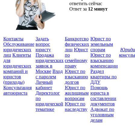
ответить сейчас
Ответ за
12 минут
Контакты
Задать
Банкротсво
Юрист по
Обслуживание
вопрос
физических
земельным
юридических
юристу
лиц
Юрист
спорам
Юриди
лиц
Клиенты
Продажа
по
Юрист по
консул
для
юридических
семейному
взысканию
Все
юридических
заявок в
праву
компенсации
защ
компаний и
Москве
Вход
Юрист по
Раздел
юристов
с паролем
взысканию
квартиры по
(приходы)
Личный
долгов
ДДУ
Консультация
кабинет
Юрист по
Помощь
автоюриста
Директолог
жилищным
юриста в
по
вопросам
составлении
юридической
Юрист по
документов
тематике
наследству
Адвокат по
уголовным
делам