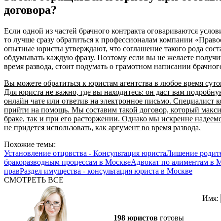
договора?
Если одной из частей брачного контракта оговариваются усло
то лучше сразу обратиться к профессионалам компании «Правос
опытные юристы утверждают, что соглашение такого рода соста
обдумывать каждую фразу. Поэтому если вы не желаете получ
время развода, стоит подумать о грамотном написании брачног
Вы можете обратиться к юристам агентства в любое время суто
Для юриста не важно, где вы находитесь: он даст вам подробну
онлайн чате или ответив на электронное письмо. Специалист 
прийти на помощь. Мы составим такой договор, который макси
браке, так и при его расторжении. Однако мы искренне надеем
не придется использовать, как аргумент во время развода.
Похожие темы:
Установление отцовства - Консультация юриста
Лишение родите
бракоразводным процессам в Москве
Адвокат по алиментам в 
прав
Раздел имущества - консультация юриста в Москве
СМОТРЕТЬ ВСЕ
Имя:
198 юристов
готовы