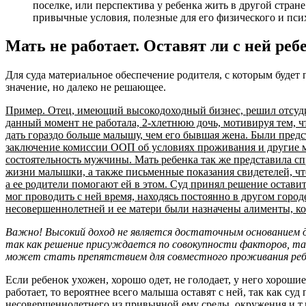
поселке, или перспектива у ребенка жить в другой стране
привычные условия, полезные для его физического и пси
Мать не работает. Оставят ли с ней реб
Для суда материальное обеспечение родителя, с которым будет
значение, но далеко не решающее.
Пример. Отец, имеющий высокодоходный бизнес, решил отсуди
данный момент не работала, 2-хлетнюю дочь, мотивируя тем, ч
дать гораздо больше малышу, чем его бывшая жена. Были предс
заключение комиссии ООП об условиях проживания и другие
состоятельность мужчины. Мать ребенка так же представила сп
жизни малышки, а также письменные показания свидетелей, что
а ее родители помогают ей в этом. Суд принял решение оставить
мог проводить с ней время, находясь постоянно в другом городе
несовершеннолетней и ее матери были назначены алименты, к
Важно! Высокий доход не является достаточным основанием д
так как решение присуждается по совокупности факторов, т
может стать препятствием для совместного проживания реб
Если ребенок ухожен, хорошо одет, не голодает, у него хорошие
работает, то вероятнее всего малыша оставят с ней, так как су
несовершеннолетнего из привычной ему среды, окружения и т.п