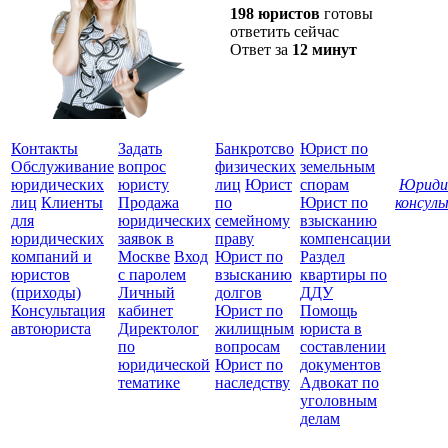
198 юристов
готовы
ответить сейчас
Ответ за
12 минут
Контакты
Задать
Банкротсво
Юрист по
Обслуживание
вопрос
физических
земельным
юридических
юристу
лиц
Юрист
спорам
Юриди
лиц
Клиенты
Продажа
по
Юрист по
консул
для
юридических
семейному
взысканию
Все
юридических
заявок в
праву
компенсации
защ
компаний и
Москве
Вход
Юрист по
Раздел
юристов
с паролем
взысканию
квартиры по
(приходы)
Личный
долгов
ДДУ
Консультация
кабинет
Юрист по
Помощь
автоюриста
Директолог
жилищным
юриста в
по
вопросам
составлении
юридической
Юрист по
документов
тематике
наследству
Адвокат по
уголовным
делам