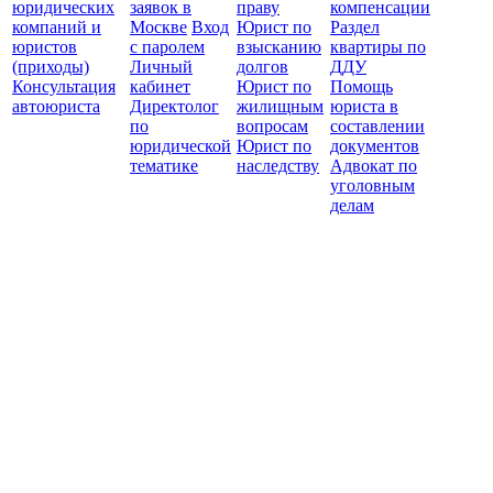
юридических
заявок в
праву
компенсации
защ
компаний и
Москве
Вход
Юрист по
Раздел
юристов
с паролем
взысканию
квартиры по
(приходы)
Личный
долгов
ДДУ
Консультация
кабинет
Юрист по
Помощь
автоюриста
Директолог
жилищным
юриста в
по
вопросам
составлении
юридической
Юрист по
документов
тематике
наследству
Адвокат по
уголовным
делам