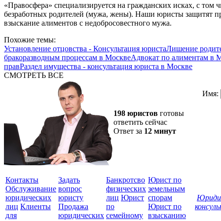
«Правосфера» специализируется на гражданских исках, с том ч
безработных родителей (мужа, жены). Наши юристы защитят пр
взыскание алиментов с недобросовестного мужа.
Похожие темы:
Установление отцовства - Консультация юриста
Лишение родите
бракоразводным процессам в Москве
Адвокат по алиментам в 
прав
Раздел имущества - консультация юриста в Москве
СМОТРЕТЬ ВСЕ
Имя:
198 юристов
готовы
ответить сейчас
Ответ за
12 минут
Контакты
Задать
Банкротсво
Юрист по
Обслуживание
вопрос
физических
земельным
юридических
юристу
лиц
Юрист
спорам
Юриди
лиц
Клиенты
Продажа
по
Юрист по
консул
для
юридических
семейному
взысканию
Все