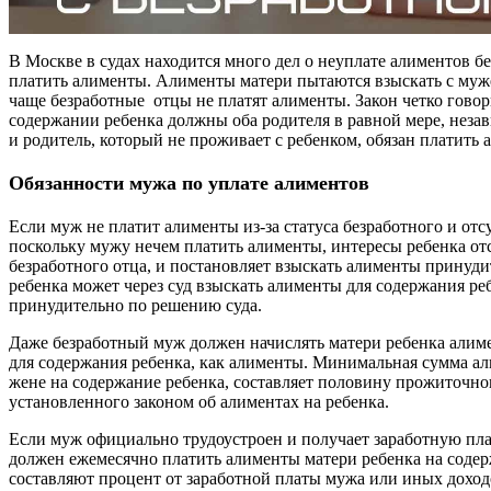
В Москве в судах находится много дел о неуплате алиментов 
платить алименты. Алименты матери пытаются взыскать с муже
чаще безработные отцы не платят алименты. Закон четко говори
содержании ребенка должны оба родителя в равной мере, незав
и родитель, который не проживает с ребенком, обязан платить
Обязанности мужа по уплате алиментов
Если муж не платит алименты из-за статуса безработного и от
поскольку мужу нечем платить алименты, интересы ребенка отс
безработного отца, и постановляет взыскать алименты принуди
ребенка может через суд взыскать алименты для содержания ре
принудительно по решению суда.
Даже безработный муж должен начислять матери ребенка алим
для содержания ребенка, как алименты. Минимальная сумма 
жене на содержание ребенка, составляет половину прожиточно
установленного законом об алиментах на ребенка.
Если муж официально трудоустроен и получает заработную пл
должен ежемесячно платить алименты матери ребенка на соде
составляют процент от заработной платы мужа или иных доход