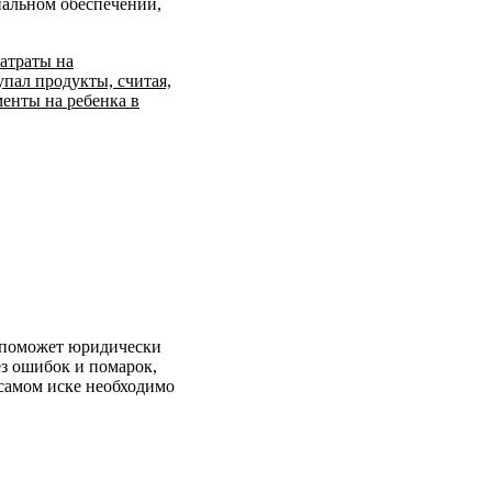
иальном обеспечении,
затраты на
упал продукты, считая,
менты на ребенка в
н поможет юридически
ез ошибок и помарок,
 самом иске необходимо