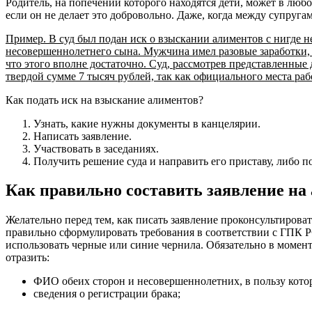
Родитель, на попечении которого находятся дети, может в люб
если он не делает это добровольно. Даже, когда между супруг
Пример. В суд был подан иск о взыскании алиментов с нигде н
несовершеннолетнего сына. Мужчина имел разовые заработки, о
что этого вполне достаточно. Суд, рассмотрев представленные 
твердой сумме 7 тысяч рублей, так как официального места раб
Как подать иск на взыскание алиментов?
Узнать, какие нужны документы в канцелярии.
Написать заявление.
Участвовать в заседаниях.
Получить решение суда и направить его приставу, либо п
Как правильно составить заявление на
Желательно перед тем, как писать заявление проконсультиров
правильно сформулировать требования в соответствии с ГПК РФ
использовать черные или синие чернила. Обязательно в момен
отразить:
ФИО обеих сторон и несовершеннолетних, в пользу кото
сведения о регистрации брака;