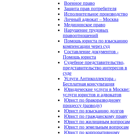
Военное право
Защита прав потребителя
Исполнительное производство
Личный адвокат – Москва
Медицинское право
Нарушение трудовых
правоотношений
Помощь юриста по взысканию
компенсации через суд
Составление документов -
Помощь юриста
Судебное представительство,
представительство интересов в
суде
Услуги Антиколлектора -
Бесплатная консультация
Юридические услуги в Москве:
услуги юристов и адвокатов
Юрист по бракоразводному
процессу (разводу)
Юрист по взысканию долгов
Юрист по гражданскому праву
Юрист по жилищным вопросам
Юрист по земельным вопросам
Юрист по корпоративному