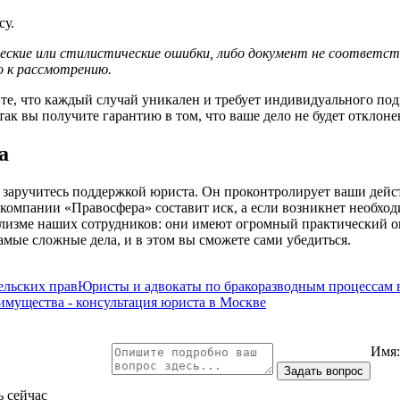
су.
ческие или стилистические ошибки, либо документ не соответс
о к рассмотрению.
ите, что каждый случай уникален и требует индивидуального под
так вы получите гарантию в том, что ваше дело не будет отклоне
а
ы заручитесь поддержкой юриста. Он проконтролирует ваши дейс
компании «Правосфера» составит иск, а если возникнет необход
ализме наших сотрудников: они имеют огромный практический о
мые сложные дела, и в этом вы сможете сами убедиться.
льских прав
Юристы и адвокаты по бракоразводным процессам 
 имущества - консультация юриста в Москве
Имя
ь сейчас