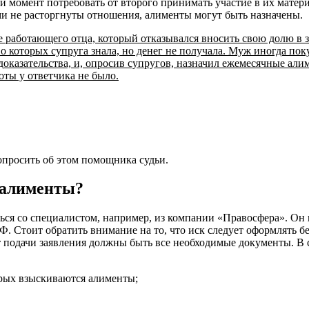
ой момент потребовать от второго принимать участие в их матер
ами не расторгнуты отношения, алименты могут быть назначены.
е работающего отца, который отказывался вносить свою долю в 
 которых супруга знала, но денег не получала. Муж иногда пок
доказательства, и, опросив супругов, назначил ежемесячные али
оты у ответчика не было.
опросить об этом помощника судьи.
 алименты?
аться со специалистом, например, из компании «Правосфера». О
. Стоит обратить внимание на то, что иск следует оформлять б
т подачи заявления должны быть все необходимые документы. В
рых взыскиваются алименты;