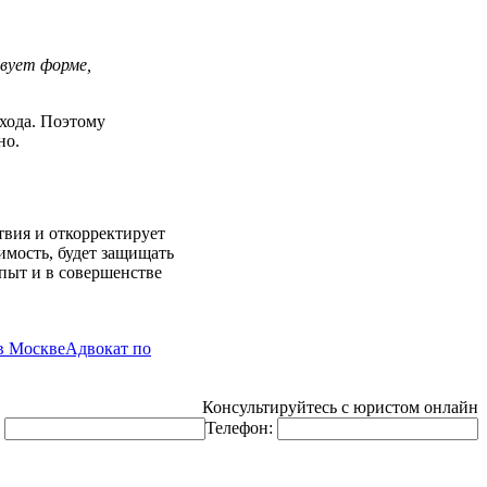
твует форме,
хода. Поэтому
но.
твия и откорректирует
имость, будет защищать
пыт и в совершенстве
в Москве
Адвокат по
Консультируйтесь с юристом онлайн
:
Телефон: