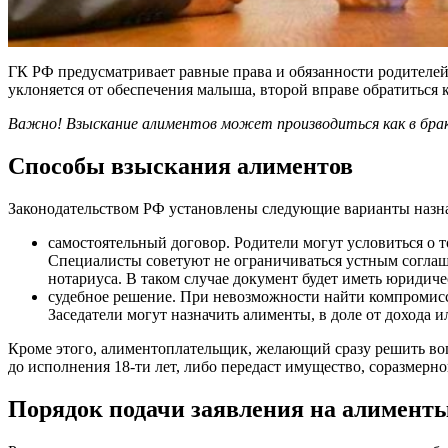
ГК РФ предусматривает равные права и обязанности родителей 
уклоняется от обеспечения малыша, второй вправе обратиться 
Важно! Взыскание алиментов может производиться как в браке
Способы взыскания алиментов
Законодательством РФ установлены следующие варианты назн
самостоятельный договор. Родители могут условиться о т
Специалисты советуют не ограничиваться устным соглаше
нотариуса. В таком случае документ будет иметь юридиче
судебное решение. При невозможности найти компромисс 
Заседатели могут назначить алименты, в доле от дохода
Кроме этого, алиментоплательщик, желающий сразу решить воп
до исполнения 18-ти лет, либо передаст имущество, соразмерно
Порядок подачи заявления на алимент