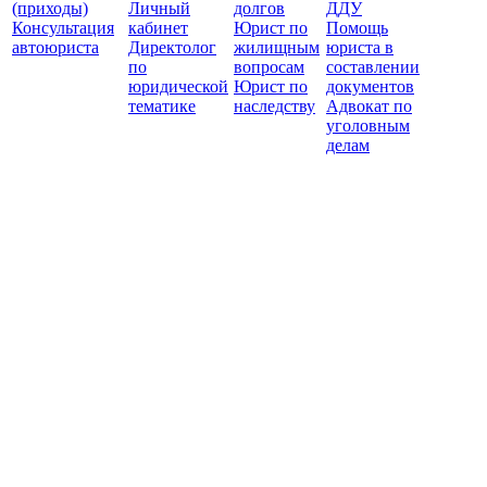
(приходы)
Личный
долгов
ДДУ
Консультация
кабинет
Юрист по
Помощь
автоюриста
Директолог
жилищным
юриста в
по
вопросам
составлении
юридической
Юрист по
документов
тематике
наследству
Адвокат по
уголовным
делам