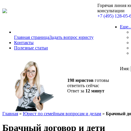
Горячая линия 
консультации
+7 (495) 128-05-
Еще..
Главная страница
Задать вопрос юристу
Контакты
Полезные статьи
Имя:
198 юристов
готовы
ответить сейчас
Ответ за
12 минут
Главная
»
Юрист по семейным вопросам и делам
»
Брачный до
Брачный договор и дети