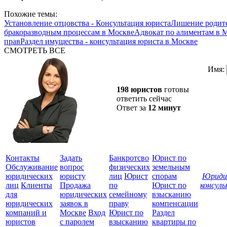
Похожие темы:
Установление отцовства - Консультация юриста
Лишение родите
бракоразводным процессам в Москве
Адвокат по алиментам в 
прав
Раздел имущества - консультация юриста в Москве
СМОТРЕТЬ ВСЕ
Имя:
198 юристов
готовы
ответить сейчас
Ответ за
12 минут
Контакты
Задать
Банкротсво
Юрист по
Обслуживание
вопрос
физических
земельным
юридических
юристу
лиц
Юрист
спорам
Юриди
лиц
Клиенты
Продажа
по
Юрист по
консул
для
юридических
семейному
взысканию
Все
юридических
заявок в
праву
компенсации
защ
компаний и
Москве
Вход
Юрист по
Раздел
юристов
с паролем
взысканию
квартиры по