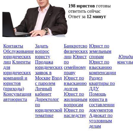
198 юристов
готовы
ответить сейчас
Ответ за
12 минут
Контакты
Задать
Банкротсво
Юрист по
Обслуживание
вопрос
физических
земельным
юридических
юристу
лиц
Юрист
спорам
Юриди
лиц
Клиенты
Продажа
по
Юрист по
консул
для
юридических
семейному
взысканию
Все
юридических
заявок в
праву
компенсации
защ
компаний и
Москве
Вход
Юрист по
Раздел
юристов
с паролем
взысканию
квартиры по
(приходы)
Личный
долгов
ДДУ
Консультация
кабинет
Юрист по
Помощь
автоюриста
Директолог
жилищным
юриста в
по
вопросам
составлении
юридической
Юрист по
документов
тематике
наследству
Адвокат по
уголовным
делам