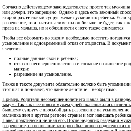
Согласно действующему законодательству, просто так мужчина 
или дочери, это запрещено. Однако и здесь есть законный спо
второй раз, ее новый супруг желает усыновить ребенка. Если к
разрешение, то и платить алименты он больше не будет, так как
права на малыша, но и обязанности с него также снимаются.
Чтобы все оформить по закону, необходимо посетить нотариуса
усыновление и одновременный отказ от отцовства. В документ
сведения:
полные данные свои и ребенка;
отказ от несовершеннолетнего и согласие на лишение ро
матери;
разрешение на усыновление.
Также в тексте документа обязательно должно быть упоминание
этот шаг и понимает, что данное действие – необратимо.
Пример. Родители несовершеннолетнего Павла были в разводе,
замуж. Так как с ее новым мужем у ребенка сложились отличн
бывшему супругу с просьбой дать разрешение на усыновление
мальчика жил в другом регионе страны и мог навещать ребенка н
Павел практически не знал его. После недолгих раздумий муж
разрешение, на основании которого был лишен родительских пр
как заботу над мальчиком принял его отчим – нынешний супру