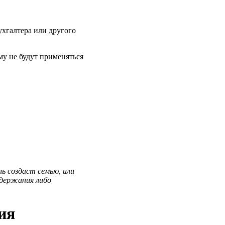
ухгалтера или другого
му не будут применяться
ь создаст семью, или
одержания либо
ия