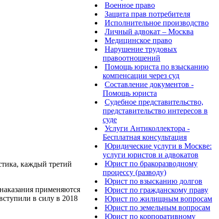
Военное право
Защита прав потребителя
Исполнительное производство
Личный адвокат – Москва
Медицинское право
Нарушение трудовых
правоотношений
Помощь юриста по взысканию
компенсации через суд
Составление документов -
Помощь юриста
Судебное представительство,
представительство интересов в
суде
Услуги Антиколлектора -
Бесплатная консультация
Юридические услуги в Москве:
услуги юристов и адвокатов
Юрист по бракоразводному
истика, каждый третий
процессу (разводу)
Юрист по взысканию долгов
 наказания применяются
Юрист по гражданскому праву
вступили в силу в 2018
Юрист по жилищным вопросам
Юрист по земельным вопросам
Юрист по корпоративному