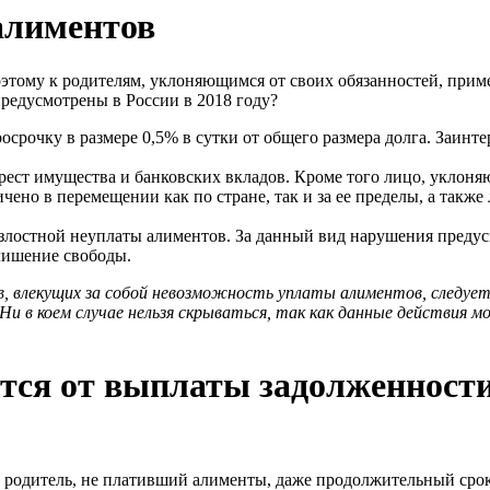
алиментов
этому к родителям, уклоняющимся от своих обязанностей, прим
предусмотрены в России в 2018 году?
осрочку в размере 0,5% в сутки от общего размера долга. Заинт
рест имущества и банковских вкладов. Кроме того лицо, уклон
ено в перемещении как по стране, так и за ее пределы, а такж
е злостной неуплаты алиментов. За данный вид нарушения предус
лишение свободы.
в, влекущих за собой невозможность уплаты алиментов, следуе
и в коем случае нельзя скрываться, так как данные действия мо
тся от выплаты задолженности
а родитель, не плативший алименты, даже продолжительный срок