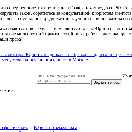
ими совершеннолетия прописана в Гражданском кодексе РФ. Если
 нарушать закон, обратитесь за консультацией к юристам агентст
ва дела, специалист предложит наилучший вариант выхода из 
ки, издаются новые указы, изменяются статьи. Юристы агентства
 а также многолетний практический опыт работы, дает им право
аши права!
льских прав
Юристы и адвокаты по бракоразводным процессам 
 имущества - консультация юриста в Москве
Имя
ь сейчас
во физических
Юрист по земельным