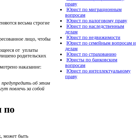
праву
Юрист по миграционным
вопросам
Юрист по налоговому праву
еняются весьма строгие
Юрист по наследственным
делам
Юрист по недвижимости
ересованное лицо, чтобы
Юрист по семейным вопросам и
делам
яющееся от уплаты
Юрист по страхованию
е лишено родительских
Юристы по банковским
вопросам
мотрено наказание:
Юрист по интеллектуальному
праву
т предупредить об этом
гут повлечь за собой
 по
, может быть