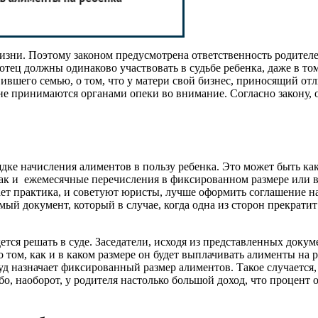
изни. Поэтому законом предусмотрена ответственность родителе
ец должны одинаково участвовать в судьбе ребенка, даже в том 
вившего семью, о том, что у матери свой бизнес, приносящий от
 не принимаются органами опеки во внимание. Согласно закону, 
ядке начисления алиментов в пользу ребенка. Это может быть к
к и ежемесячные перечисления в фиксированном размере или в 
ет практика, и советуют юристы, лучше оформить соглашение на 
омый документ, который в случае, когда одна из сторон прекрати
ется решать в суде. Заседатели, исходя из представленных докум
том, как и в каком размере он будет выплачивать алименты на р
суд назначает фиксированный размер алиментов. Такое случается,
бо, наоборот, у родителя настолько большой доход, что процент 