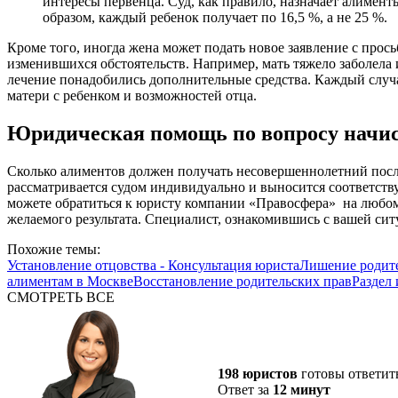
интересы первенца. Суд, как правило, назначает алимент
образом, каждый ребенок получает по 16,5 %, а не 25 %.
Кроме того, иногда жена может подать новое заявление с прось
изменившихся обстоятельств. Например, мать тяжело заболела и
лечение понадобились дополнительные средства. Каждый случа
матери с ребенком и возможностей отца.
Юридическая помощь по вопросу начи
Сколько алиментов должен получать несовершеннолетний посл
рассматривается судом индивидуально и выносится соответств
можете обратиться к юристу компании «Правосфера» на любом э
желаемого результата. Специалист, ознакомившись с вашей ситуа
Похожие темы:
Установление отцовства - Консультация юриста
Лишение родите
алиментам в Москве
Восстановление родительских прав
Раздел
СМОТРЕТЬ ВСЕ
198 юристов
готовы ответит
Ответ за
12 минут