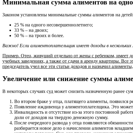
Минимальная сумма алиментов на одно
Законом установлены минимальные суммы алиментов на детей, 
25 % на одного несовершеннолетнего;
33 % – на двоих;
50 % – на троих и более.
Важно! Если алиментоплательщик имеет доходы в нескольких ме
Пример. Отец, живущий отдельно от жены с ребенком, имеет до
учебных заведениях, а также от сдачи в аренду квартиры. Все
председатель учел все эти статьи доходов и назначил алименты
Увеличение или снижение суммы алимен
В некоторых случаях суд может снизить назначенную ранее сум
Во втором браке у отца, платящего алименты, появился р
Появление иждивенца у алиментоплателщика. Это может
Инвалидность и отсутствие из-за этого постоянной работ
доли от доходов на твердую денежную сумму.
После очередного развода у отца появляются обязанност
разбирается новое дело о начислении алиментов младшему