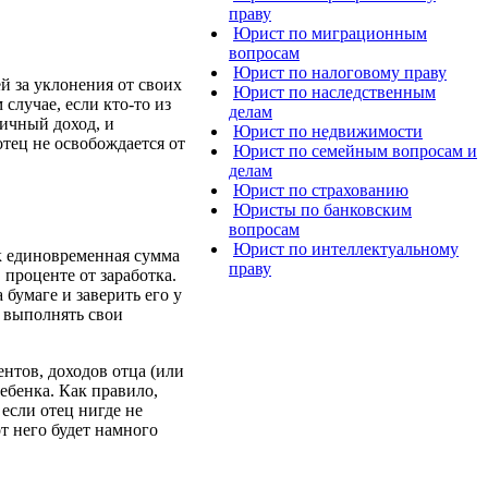
праву
Юрист по миграционным
вопросам
Юрист по налоговому праву
й за уклонения от своих
Юрист по наследственным
случае, если кто-то из
делам
личный доход, и
Юрист по недвижимости
отец не освобождается от
Юрист по семейным вопросам и
делам
Юрист по страхованию
Юристы по банковским
вопросам
Юрист по интеллектуальному
ак единовременная сумма
праву
проценте от заработка.
бумаге и заверить его у
т выполнять свои
ентов, доходов отца (или
ебенка. Как правило,
 если отец нигде не
от него будет намного