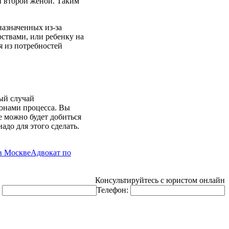
 и второй женой. Таким
назначенных из-за
рствами, или ребенку на
я из потребностей
ый случай
ронами процесса. Вы
е можно будет добиться
адо для этого сделать.
в Москве
Адвокат по
Консультируйтесь с юристом онлайн
:
Телефон: