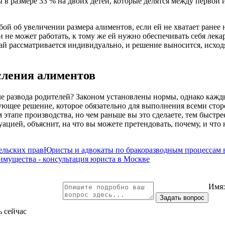
ы в размере 33 % на двоих детей, которые делятся между первой
бой об увеличении размера алиментов, если ей не хватает ранее 
 не может работать, к тому же ей нужно обеспечивать себя лека
й рассматривается индивидуально, и решение выносится, исход
сления алиментов
е развода родителей? Законом установлены нормы, однако кажд
ующее решение, которое обязательно для выполнения всеми сто
тапе производства, но чем раньше вы это сделаете, тем быстре
цией, объяснит, на что вы можете претендовать, почему, и что н
льских прав
Юристы и адвокаты по бракоразводным процессам 
 имущества - консультация юриста в Москве
Имя
ь сейчас