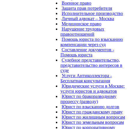
Военное право
Защита прав потребителя
Исполнительное производство
Личный адвокат – Москва
Медицинское право
Нарушение трудовых
правоотношений
Помощь юриста по взысканию
компенсации через суд
Составление документов -
Помощь юриста
Судебное представительство,
представительство интересов в
суде
Услуги Антиколлектора -
Бесплатная консультация
Юридические услуги в Москве:
услуги юристов и адвокатов
Юрист по бракоразводному
процессу (разводу)
Юрист по взысканию долгов
Юрист по гражданскому праву
Юрист по жилищным вопросам
Юрист по земельным вопросам
Юрист по корпоративному