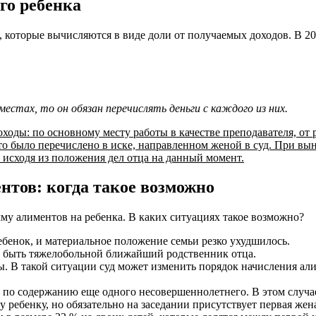
го ребенка
которые вычисляются в виде доли от получаемых доходов. В 20
стах, то он обязан перечислять деньги с каждого из них.
ходы: по основному месту работы в качестве преподавателя, от 
 это было перечислено в иске, направленном женой в суд. При в
, исходя из положения дел отца на данный момент.
тов: когда такое возможно
му алиментов на ребенка. В каких ситуациях такое возможно?
ебенок, и материальное положение семьи резко ухудшилось.
 быть тяжелобольной ближайший родственник отца.
ы. В такой ситуации суд может изменить порядок начисления али
и по содержанию еще одного несовершеннолетнего. В этом случае
 ребенку, но обязательно на заседании присутствует первая же