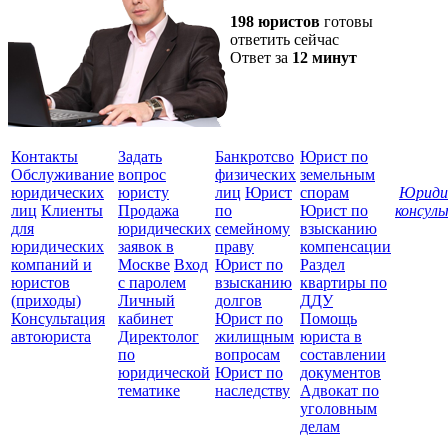
198 юристов
готовы
ответить сейчас
Ответ за
12 минут
Контакты
Задать
Банкротсво
Юрист по
Обслуживание
вопрос
физических
земельным
юридических
юристу
лиц
Юрист
спорам
Юриди
лиц
Клиенты
Продажа
по
Юрист по
консул
для
юридических
семейному
взысканию
Все
юридических
заявок в
праву
компенсации
защ
компаний и
Москве
Вход
Юрист по
Раздел
юристов
с паролем
взысканию
квартиры по
(приходы)
Личный
долгов
ДДУ
Консультация
кабинет
Юрист по
Помощь
автоюриста
Директолог
жилищным
юриста в
по
вопросам
составлении
юридической
Юрист по
документов
тематике
наследству
Адвокат по
уголовным
делам